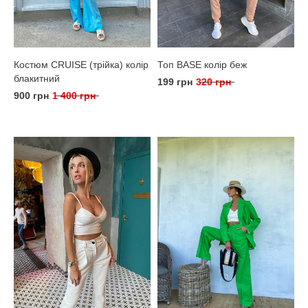
Костюм CRUISE (трійка) колір
Топ BASE колір беж
блакитний
199 грн
320 грн
900 грн
1 400 грн