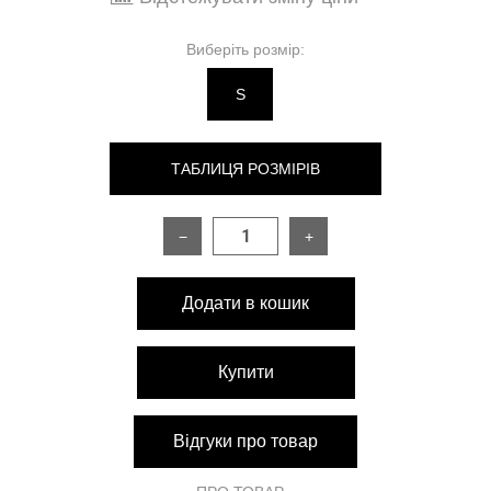
Виберіть розмір:
S
ТАБЛИЦЯ РОЗМІРІВ
−
+
РОЗМІР
S
M
Додати в кошик
Довжина штанів
97 см
98 см
Обхват талії
69 см
72 см
Купити
Обхват бедер
110 см
114 см
Відгуки про товар
Довжина штанів по внутрішньому шву
67 см
69 см