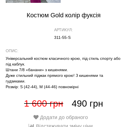
Костюм Gold колір фуксія
АРТИКУЛ:
311-55-S
ОПИС:
Універсальний костюм класичного крою, під стиль спорту або
під каблук.
Штани 7/8 «банани» з кишенями.
Дуже стильний піджак прямого крою! З кишенями та
гудзиками.
Розмір: S (42-44), M (44-46) повномірні
1 600 грн
490 грн
Додати до обраного
Відстежувати зміну ціни