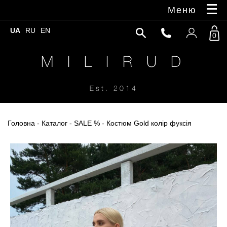
Меню
UA
RU
EN
0
M I L I R U D
Est. 2014
Головна
-
Каталог
-
SALE %
- Костюм Gold колір фуксія