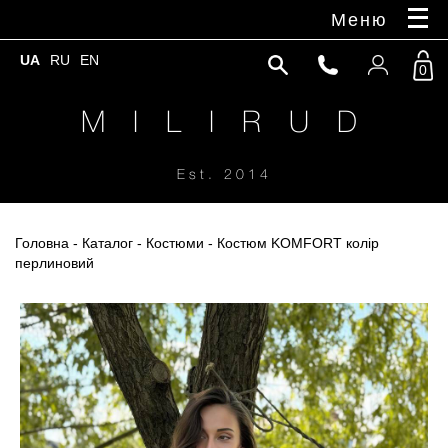
Меню
UA
RU
EN
0
M I L I R U D
Est. 2014
Головна
-
Каталог
-
Костюми
- Костюм KOMFORT колір
перлиновий