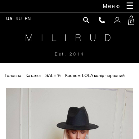
Меню
UA
RU
EN
0
M I L I R U D
Est. 2014
Головна
-
Каталог
-
SALE %
- Костюм LOLA колір червоний