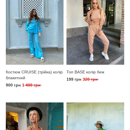
Костюм CRUISE (трійка) колір
Топ BASE колір беж
блакитний
199 грн
320 грн
900 грн
1 400 грн