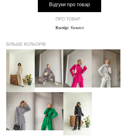
Відгуки про товар
Довжина виробу по
72 см
72 см
спинці
ПРО ТОВАР
Довжина виробу по
Колір:
Кемел
68 см
68 см
переду
БІЛЬШЕ КОЛЬОРІВ
Довжина рукава
59 см
59 см
Ширина рукава внизу
17 см
17 см
БРЮКИ:
Обхват талії
62-82 см
62-88 см
Обхват стегон
від 92 см
від 100 см
Довжина виробу
103 см
105 см
Ширина брюк
30 см
30 см