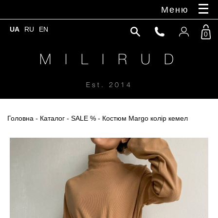
Меню
UA
RU
EN
0
M I L I R U D
Est. 2014
Головна
-
Каталог
-
SALE %
- Костюм Margo колір кемел