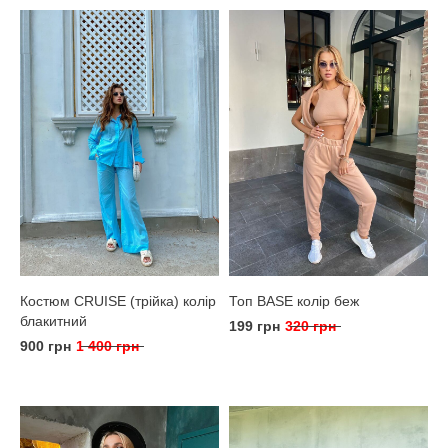
Костюм CRUISE (трійка) колір
Топ BASE колір беж
блакитний
199 грн
320 грн
900 грн
1 400 грн