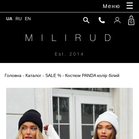
Меню
UA
RU
EN
0
M I L I R U D
Est. 2014
Головна
-
Каталог
-
SALE %
- Костюм PANDA колір білий