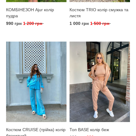
КОМБІНЕЗОН Ajur колір
Костюм TRIO колір смужка та
пудра
листя
990 грн
1 200 грн
1 000 грн
1 500 грн
Костюм CRUISE (трійка) колір
Топ BASE колір беж
блакитний