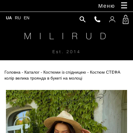
Меню
UA
RU
EN
0
M I L I R U D
Est. 2014
Головна
-
Каталог
-
Костюми із спідницею
- Костюм СТЕФА
колір велика троянда в букеті на молоці