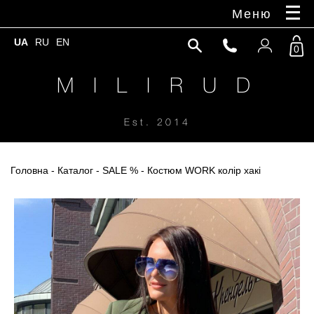
Меню
UA
RU
EN
0
M I L I R U D
Est. 2014
Головна
-
Каталог
-
SALE %
- Костюм WORK колір хакі