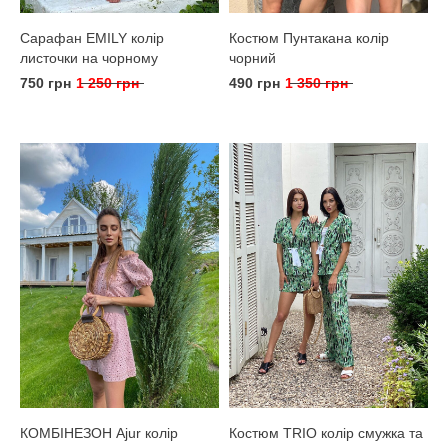
Сарафан EMILY колір
Костюм Пунтакана колір
листочки на чорному
чорний
750 грн
1 250 грн
490 грн
1 350 грн
КОМБІНЕЗОН Ajur колір
Костюм TRIO колір смужка та