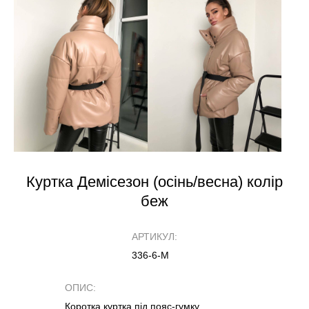
Куртка Демісезон (осінь/весна) колір
беж
АРТИКУЛ:
336-6-М
ОПИС:
Коротка куртка під пояс-гумку.