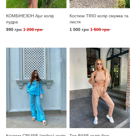
КОМБІНЕЗОН Ajur колір
Костюм TRIO колір смужка та
пудра
листя
990 грн
1 200 грн
1 000 грн
1 500 грн
Костюм CRUISE (трійка) колір
Топ BASE колір беж