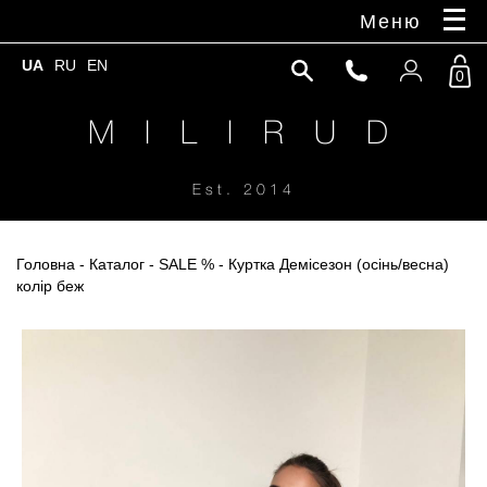
Меню
UA
RU
EN
0
M I L I R U D
Est. 2014
Головна
-
Каталог
-
SALE %
- Куртка Демісезон (осінь/весна)
колір беж