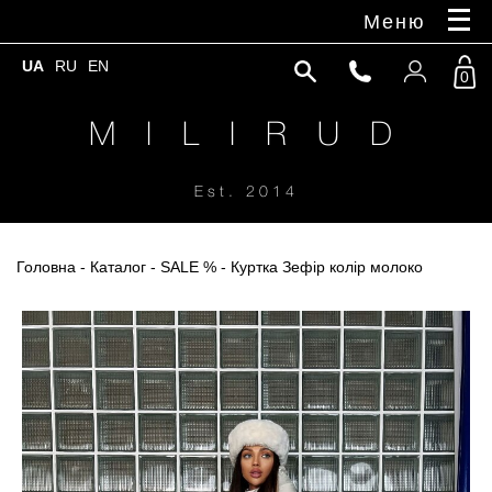
Меню
UA
RU
EN
0
M I L I R U D
Est. 2014
Головна
-
Каталог
-
SALE %
- Куртка Зефір колір молоко