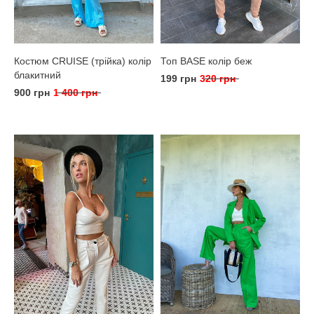
Костюм CRUISE (трійка) колір
Топ BASE колір беж
блакитний
199 грн
320 грн
900 грн
1 400 грн