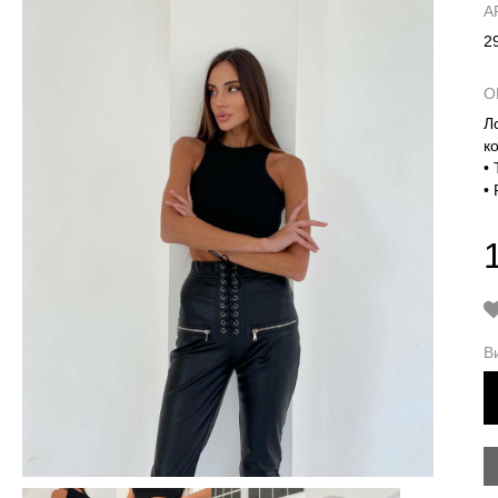
А
2
О
Л
к
•
•
В