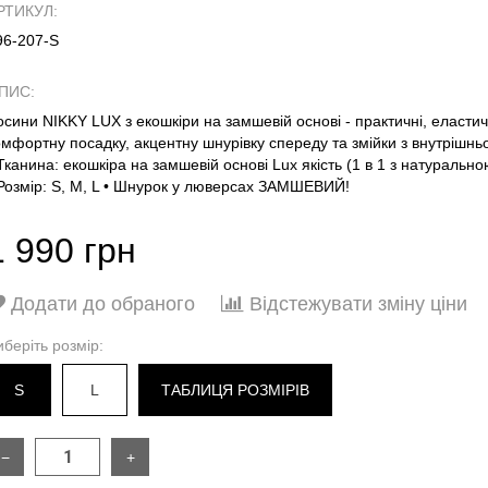
РТИКУЛ:
96-207-S
ПИС:
осини NIKKY LUX з екошкіри на замшевій основі - практичні, еластич
омфортну посадку, акцентну шнурівку спереду та змійки з внутрішньог
 Тканина: екошкіра на замшевій основі Lux якість (1 в 1 з натуральн
 Розмір: S, M, L • Шнурок у люверсах ЗАМШЕВИЙ!
1 990 грн
Додати до обраного
Відстежувати зміну ціни
иберіть розмір:
S
L
ТАБЛИЦЯ РОЗМІРІВ
−
+
РОЗМІР
S