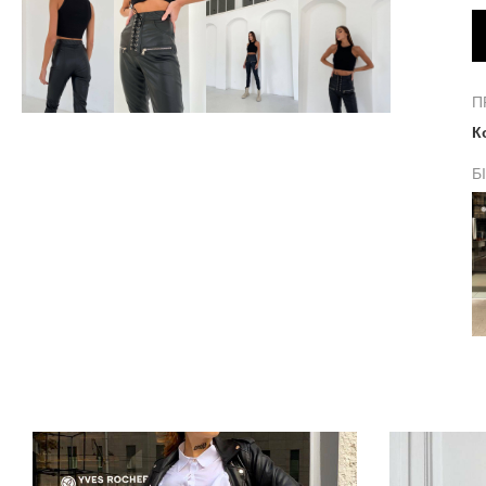
П
К
Б