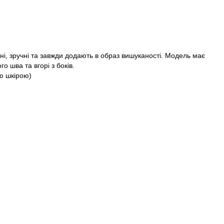
Пароль
ні, зручні та завжди додають в образ вишуканості. Модель має
о шва та вгорі з боків.
ою шкірою)
Забули свій пароль?
Немає облікового запису?
Реєстрація
або вхід/реєстрація через
M
L