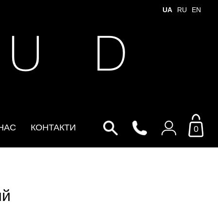
UA
RU
EN
 U D
НАС
КОНТАКТИ
0
Увійти до особистого
кабінету
ий
По Email
Email