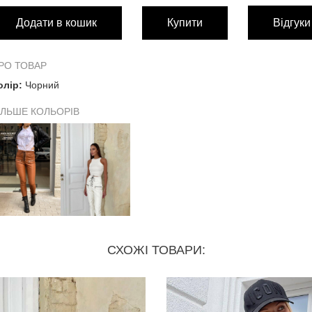
Додати в кошик
Купити
Відгуки
Довжина виробу
102 с
Обхват талії
64 см
РО ТОВАР
олір:
Чорний
Обхват бедер
88 см
ІЛЬШЕ КОЛЬОРІВ
СХОЖІ ТОВАРИ: