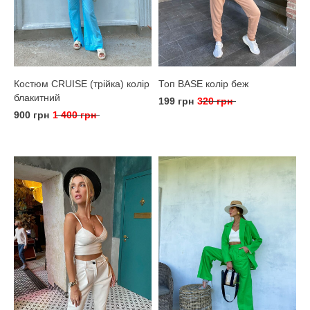
Костюм CRUISE (трійка) колір
Топ BASE колір беж
блакитний
199 грн
320 грн
900 грн
1 400 грн