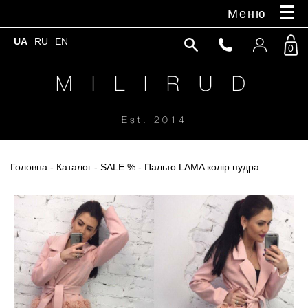
Меню
UA
RU
EN
0
M I L I R U D
Est. 2014
Головна
-
Каталог
-
SALE %
- Пальто LAMA колір пудра