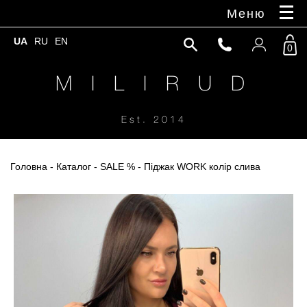
Меню
UA
RU
EN
0
M I L I R U D
Est. 2014
Головна
-
Каталог
-
SALE %
- Піджак WORK колір слива