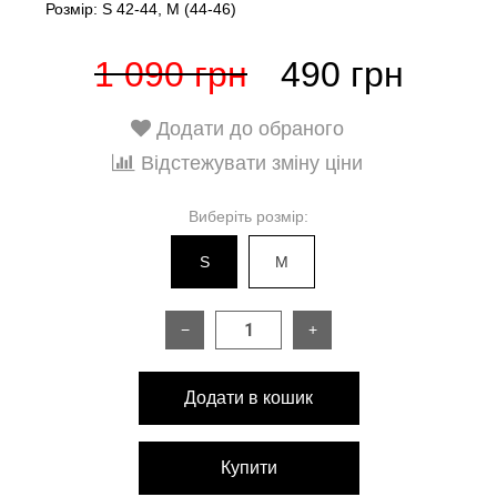
Розмір: S 42-44, М (44-46)
1 090 грн
490 грн
Додати до обраного
Відстежувати зміну ціни
Виберіть розмір:
S
M
−
+
Додати в кошик
Купити