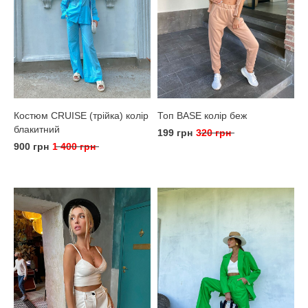
Костюм CRUISE (трійка) колір
Топ BASE колір беж
блакитний
199 грн
320 грн
900 грн
1 400 грн