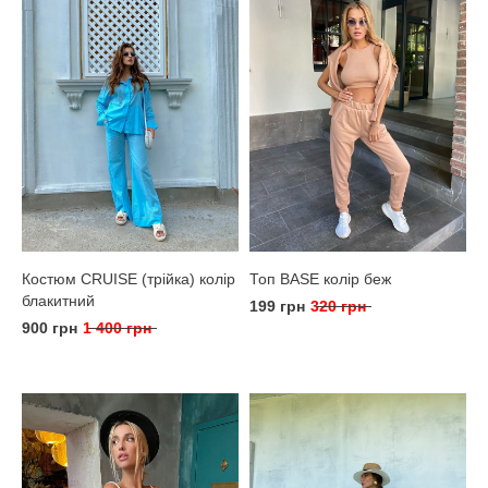
Костюм CRUISE (трійка) колір
Топ BASE колір беж
блакитний
199 грн
320 грн
900 грн
1 400 грн