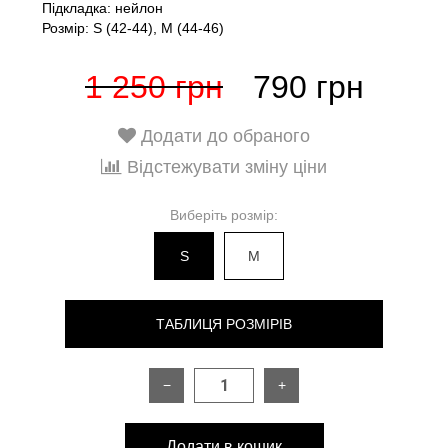
Підкладка: нейлон
Розмір: S (42-44), M (44-46)
1 250 грн
790 грн
Додати до обраного
Відстежувати зміну ціни
Виберіть розмір:
S
M
ТАБЛИЦЯ РОЗМІРІВ
−
+
РОЗМІР
S
M
Додати в кошик