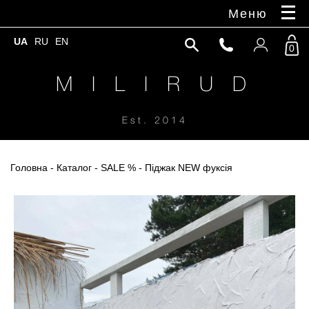
Меню
UA
RU
EN
0
M I L I R U D
Est. 2014
Головна
-
Каталог
-
SALE %
- Піджак NEW фуксія