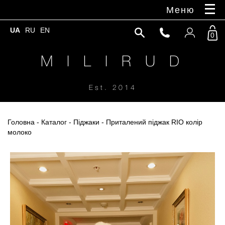
Меню
UA
RU
EN
0
M I L I R U D
Est. 2014
Головна
-
Каталог
-
Піджаки
- Приталений піджак RIO колір
молоко