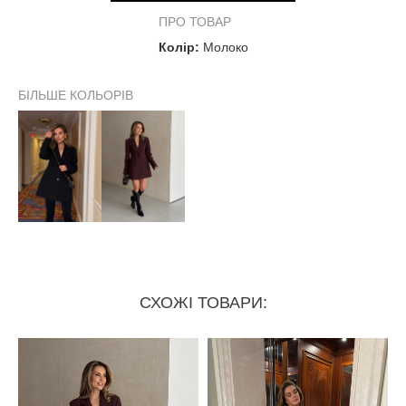
по спині
74 см
75 см
ПРО ТОВАР
Колір:
Молоко
Напівобхвати:
БІЛЬШЕ КОЛЬОРІВ
груди
43 см
46 см
талія
40 см
43 см
низ
50 см
53см
СХОЖІ ТОВАРИ: