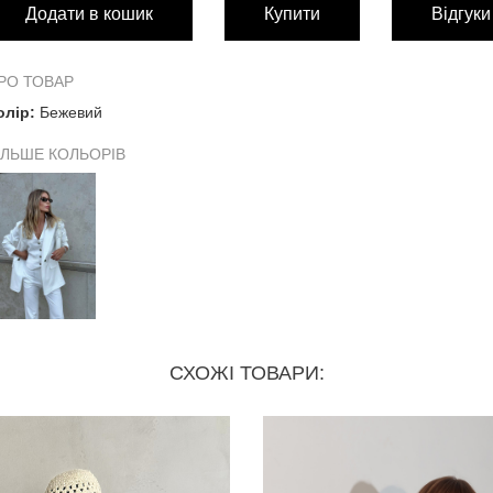
Додати в кошик
Купити
Відгуки
ПІДЖАК:
Довжина виробу по спинці
РО ТОВАР
олір:
Бежевий
Довжина рукава від плечового шва
ІЛЬШЕ КОЛЬОРІВ
Обхват грудей
Обхват талії
БРЮКИ:
Обхват талії
СХОЖІ ТОВАРИ:
Обхват стегон
8
Довжина по боковому шву