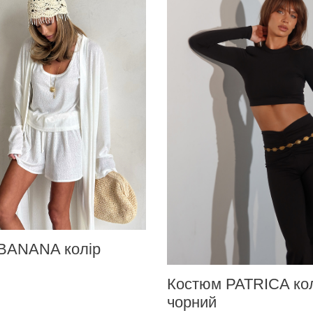
Довжина шагового шва
BANANA колір
Костюм PATRICA ко
чорний