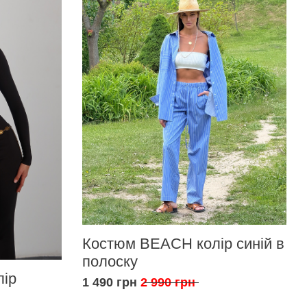
86 см
86 см
Костюм BEACH колір синій в
полоску
лір
1 490 грн
2 990 грн