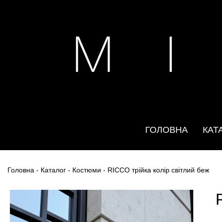
M I
ГОЛОВНА
КАТ
Головна
-
Каталог
-
Костюми
- RICCO трійка колір світлий беж