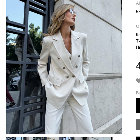
А
5
О
К
Т
П
В