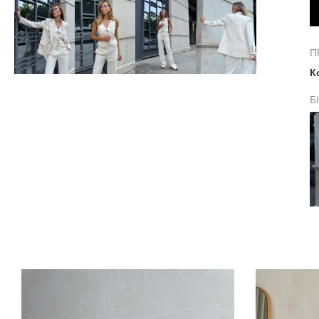
П
К
Б