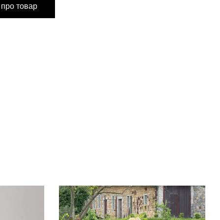
 про товар
72 см
72 см
62 см
62 см
82-92 см
82-92 см
60-76 см
60-76 см
до 80 см
до 86 см
8-100 см
94-106 см
114 см
114 см