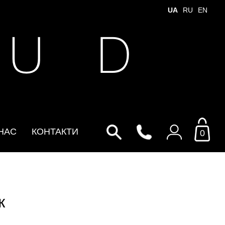
UA
RU
EN
 U D
НАС
КОНТАКТИ
0
Увійти до особистого
кабінету
ж
По Email
Email