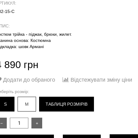
РТИКУЛ:
82-15-С
ПИС:
остюм трійка - піджак, брюки, жилет.
канина основа: Костюмна
ідкладка: шовк Армані
4 890 грн
Додати до обраного
Відстежувати зміну ціни
иберіть розмір:
S
M
ТАБЛИЦЯ РОЗМІРІВ
−
+
РОЗМІР