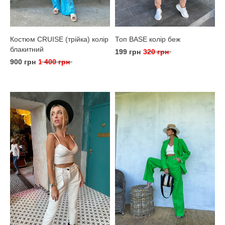
Костюм CRUISE (трійка) колір
Топ BASE колір беж
блакитний
199 грн
320 грн
900 грн
1 400 грн