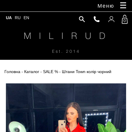
Меню
UA
RU
EN
0
M I L I R U D
Est. 2014
Головна
-
Каталог
-
SALE %
- Штани Town колір чорний