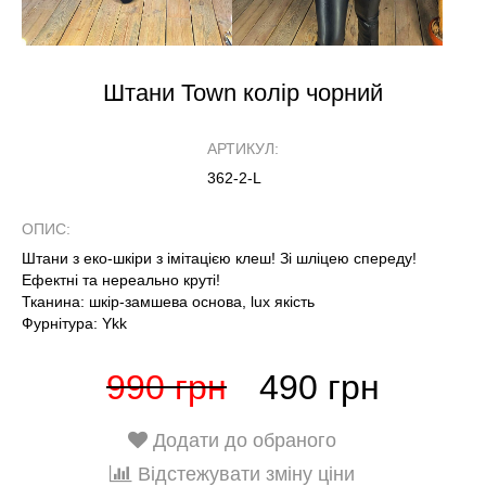
Штани Town колір чорний
АРТИКУЛ:
362-2-L
ОПИС:
Штани з еко-шкіри з імітацією клеш! Зі шліцею спереду!
Ефектні та нереально круті!
Тканина: шкір-замшева основа, lux якість
Фурнітура: Ykk
990 грн
490 грн
Додати до обраного
Відстежувати зміну ціни