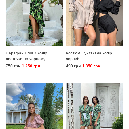
Сарафан EMILY колір
Костюм Пунтакана колір
листочки на чорному
чорний
750 грн
1 250 грн
490 грн
1 350 грн