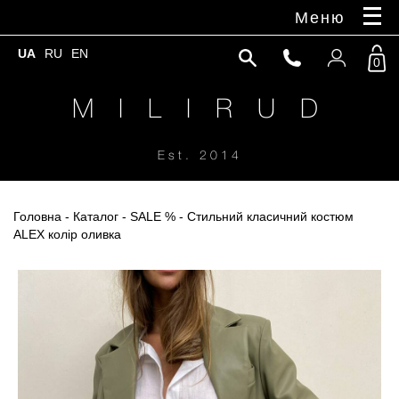
Меню
UA
RU
EN
0
M I L I R U D
Est. 2014
Головна
-
Каталог
-
SALE %
- Стильний класичний костюм
ALEX колір оливка