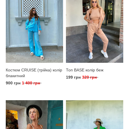
Костюм CRUISE (трійка) колір
Топ BASE колір беж
блакитний
199 грн
320 грн
900 грн
1 400 грн