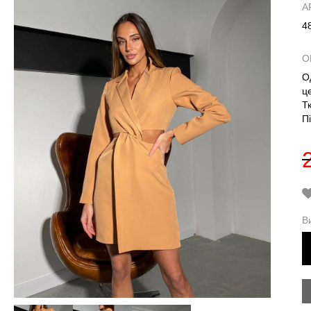
А
4
О
О
ц
Т
П
В