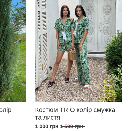
олір
Костюм TRIO колір смужка
та листя
1 000 грн
1 500 грн