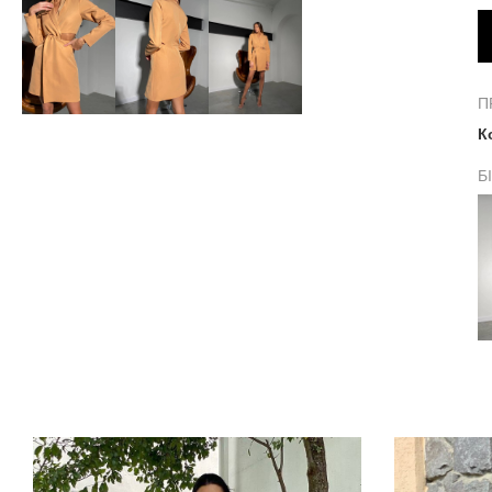
П
К
Б