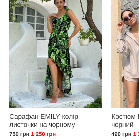
Сарафан EMILY колір
Костюм 
листочки на чорному
чорний
750 грн
1 250 грн
490 грн
1 