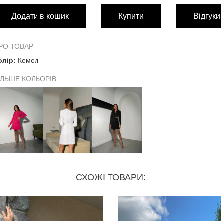
Додати в кошик
Купити
Відгуки
Обхват грудей
88 см
Обхват талії
66 с
РО ТОВАР
олір:
Кемел
Обхват бедер
92 см
ІЛЬШЕ КОЛЬОРІВ
Довжина виробу по спинці
87 см
Довжина виробу по переду
91 см
Довжина рукава
60 см
Ширина плечей
37 см
СХОЖІ ТОВАРИ:
Ширина рукава внизу
11,5 с
Ширина рукава біля плеча
17 см