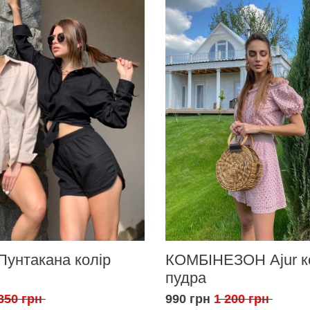
Пунтакана колір
КОМБІНЕЗОН Ajur к
пудра
350 грн
990 грн
1 200 грн