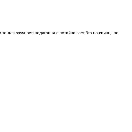
Пароль
та для зручності надягання є потайна застібка на спинці, по
Забули свій пароль?
Немає облікового запису?
Реєстрація
або вхід/реєстрація через
M