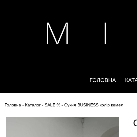
M I
ГОЛОВНА
КАТ
Головна
-
Каталог
-
SALE %
- Сукня BUSINESS колір кемел