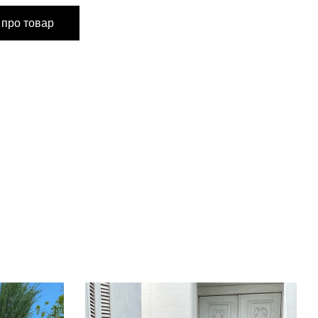
 про товар
90 см
м
74 см
94 см
88 см
89,5 см
61 см
39 см
м
11,5 см
17,5 см