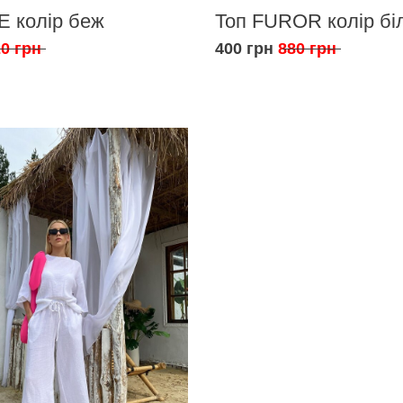
E колір беж
Топ FUROR колір бі
0 грн
400 грн
880 грн