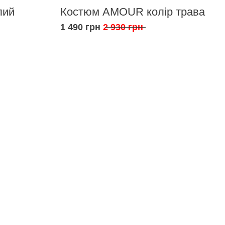
лий
Костюм AMOUR колір трава
1 490 грн
2 930 грн