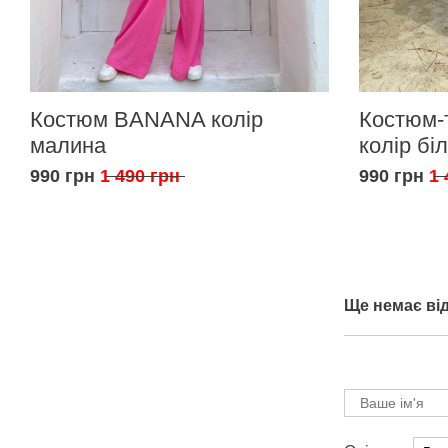
Костюм BANANA колір
Костюм-
малина
колір бі
990 грн
1 490 грн
990 грн
1 
Ще немає від