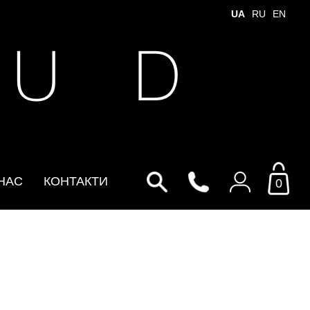
UA
RU
EN
 U D
НАС
КОНТАКТИ
0
Увійти до особистого
кабінету
По Email
Email