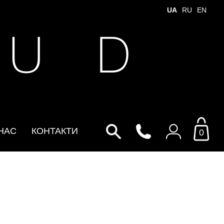
UA
RU
EN
 U D
НАС
КОНТАКТИ
0
Увійти до особистого
кабінету
По Email
Email