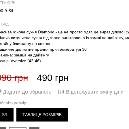
РТИКУЛ:
90-9-S/L
ПИС:
расива жіноча сукня Diamond - це не просто одяг, це вираз ділової су
іноча витончена сукня під горло виготовлена із замші на дайвінгу, ма
отайну блискавку по спинці.
ашинне делікатне прання при температурі 30°
канина: замша на дайвінгу
озмір: oversize (42-46)
890 грн
490 грн
Додати до обраного
Відстежувати зміну ціни
иберіть розмір:
S/L
ТАБЛИЦЯ РОЗМІРІВ