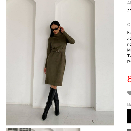
А
2
О
К
Ж
п
М
Т
Р
В