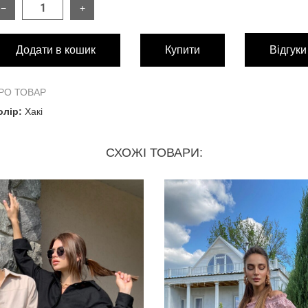
−
+
РОЗМІР
Додати в кошик
Купити
Відгуки
Довжина виробу
Ширина плечей
РО ТОВАР
олір:
Хакі
Довжина рукава
СХОЖІ ТОВАРИ:
Напівобхват грудей