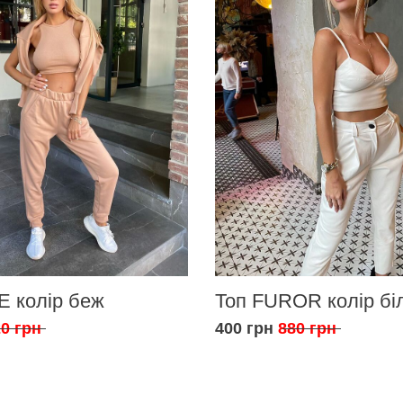
E колір беж
Топ FUROR колір бі
0 грн
400 грн
880 грн