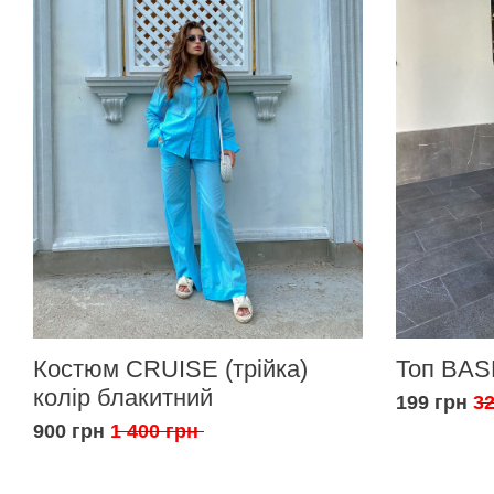
Костюм CRUISE (трійка)
Топ BAS
колір блакитний
199 грн
32
900 грн
1 400 грн