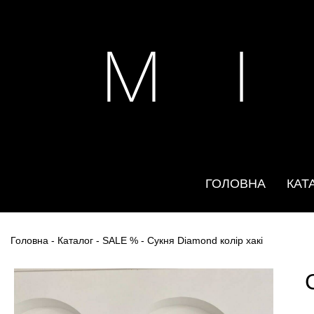
M I
ГОЛОВНА
КАТ
Головна
-
Каталог
-
SALE %
- Сукня Diamond колір хакі