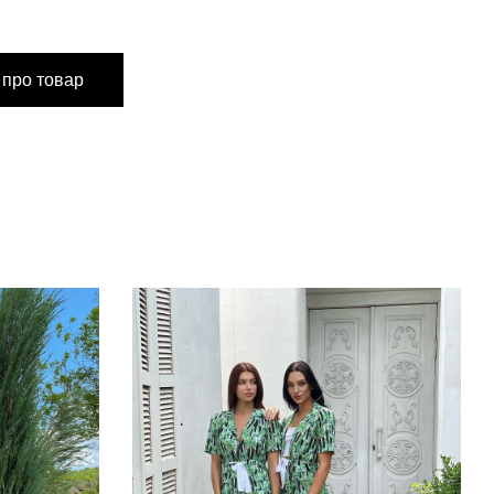
ONESIZE
 про товар
103 см
40 см
62 см
47 см