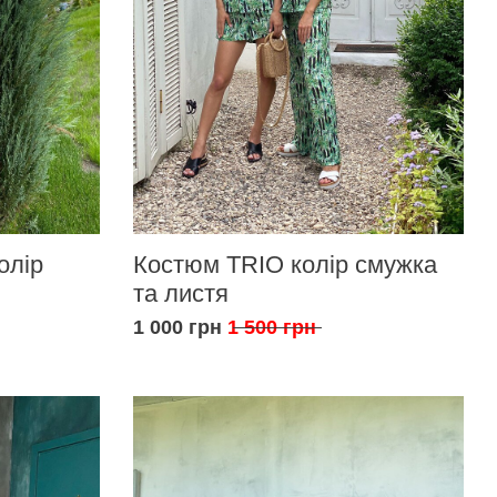
олір
Костюм TRIO колір смужка
та листя
1 000 грн
1 500 грн