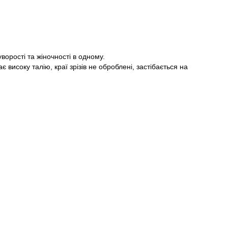
Пароль
ворості та жіночності в одному.
є високу талію, краї зрізів не оброблені, застібається на
Забули свій пароль?
Немає облікового запису?
Реєстрація
або вхід/реєстрація через