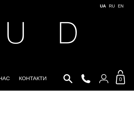
UA
RU
EN
 U D
НАС
КОНТАКТИ
0
Увійти до особистого
кабінету
По Email
Email