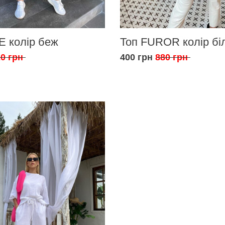
E колір беж
Топ FUROR колір бі
0 грн
400 грн
880 грн