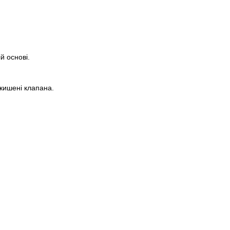
Пароль
й основі.
 кишені клапана.
Забули свій пароль?
Немає облікового запису?
Реєстрація
або вхід/реєстрація через