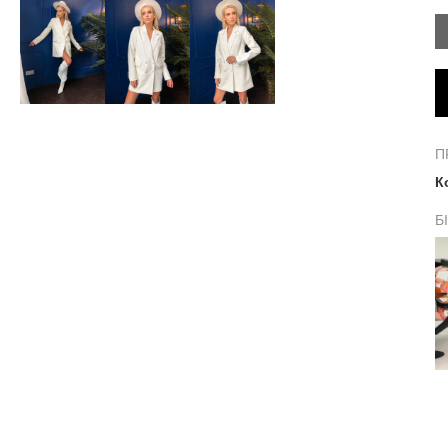
П
К
Б