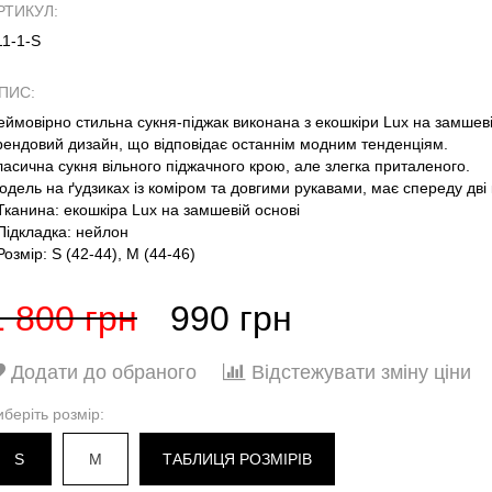
РТИКУЛ:
11-1-S
ПИС:
еймовірно стильна сукня-піджак виконана з екошкіри Lux на замшеві
рендовий дизайн, що відповідає останнім модним тенденціям.
ласична сукня вільного піджачного крою, але злегка приталеного.
одель на ґудзиках із коміром та довгими рукавами, має спереду дві
 Тканина: екошкіра Lux на замшевій основі
 Підкладка: нейлон
Розмір: S (42-44), M (44-46)
1 800 грн
990 грн
Додати до обраного
Відстежувати зміну ціни
иберіть розмір:
S
M
ТАБЛИЦЯ РОЗМІРІВ