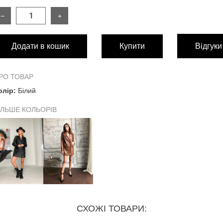
−
+
РОЗМІР
Додати в кошик
Купити
Відгуки
Довжина виробу
Довжина рукава від плечового шву
РО ТОВАР
олір:
Білий
Обхват грудей
ІЛЬШЕ КОЛЬОРІВ
Обхват талії
Заміри внизу виробу
СХОЖІ ТОВАРИ: