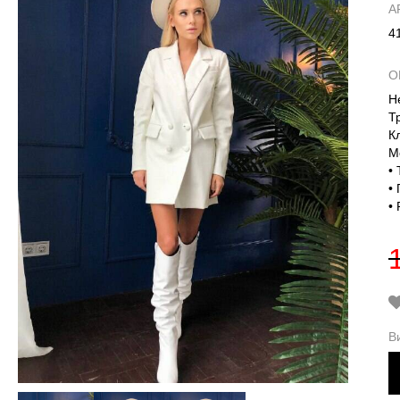
А
4
О
Н
Т
К
М
•
•
• 
В