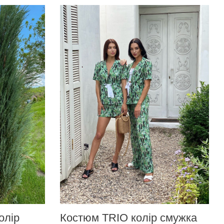
олір
Костюм TRIO колір смужка