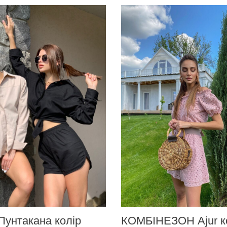
Пунтакана колір
КОМБІНЕЗОН Ajur к