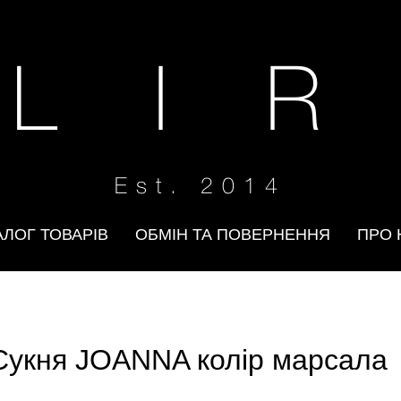
 L I R
Est. 2014
АЛОГ ТОВАРІВ
ОБМІН ТА ПОВЕРНЕННЯ
ПРО 
Сукня JOANNA колір марсала