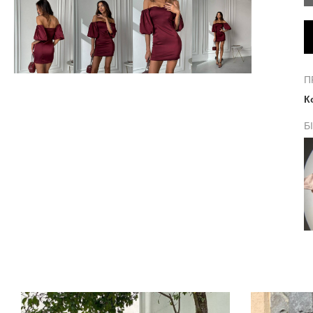
П
К
Б