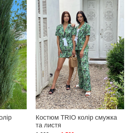
олір
Костюм TRIO колір смужка
та листя