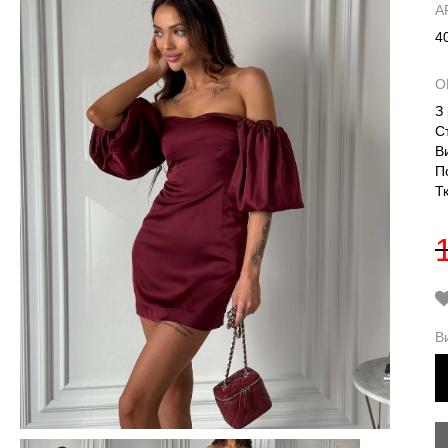
А
4
О
З
С
В
П
Т
В