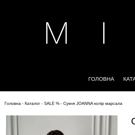
M I
ГОЛОВНА
КАТ
Головна
-
Каталог
-
SALE %
- Сукня JOANNA колір марсала