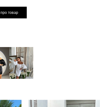
S
M
 про товар
60 см
60 см
до 84 см
до 88 см
до 64 см
до 68 см
до 90 см
до 94 см