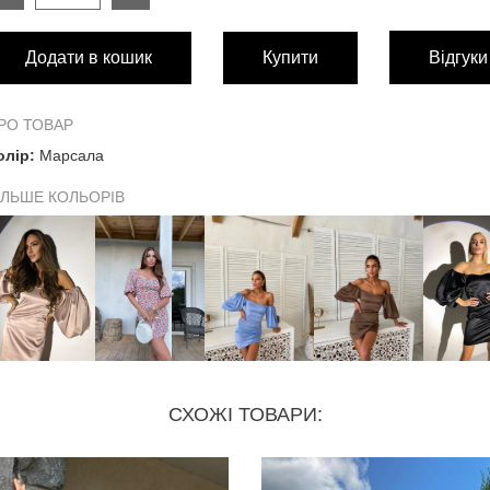
РОЗМІР
Додати в кошик
Купити
Відгуки
Довжина виробу по боковому шву від пройми рукава
Обхват грудей
РО ТОВАР
олір:
Марсала
Обхват талії
ІЛЬШЕ КОЛЬОРІВ
Обхват стегон
СХОЖІ ТОВАРИ: