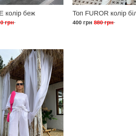
E колір беж
Топ FUROR колір бі
0 грн
400 грн
880 грн