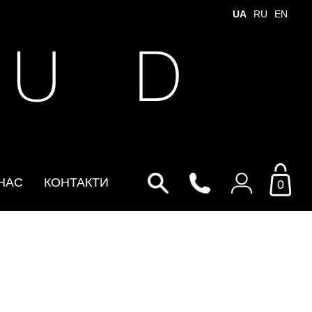
UA
RU
EN
 U D
НАС
КОНТАКТИ
0
Увійти до особистого
кабінету
По Email
Email