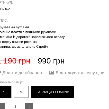
РТИКУЛ:
08-94-S
ПИС:
 рукавами Буфами.
тильне плаття з пишними рукавами.
иконано із дорогого королівського атласу.
о верху спинки резинка.
канина: шовк, штапель Стрейч
1 190 грн
990 грн
Додати до обраного
Відстежувати зміну ціни
иберіть розмір:
S
M
ТАБЛИЦЯ РОЗМІРІВ
−
+