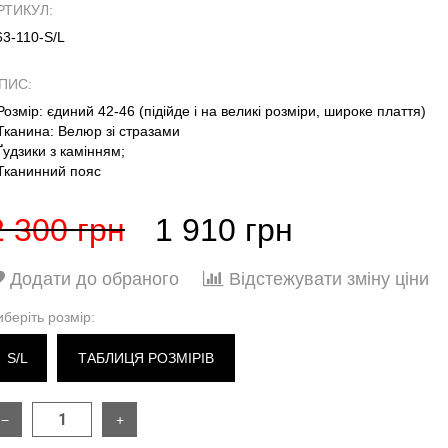
РТИКУЛ:
63-110-S/L
ПИС:
 Розмір: єдиний 42-46 (підійде і на великі розміри, широке плаття)
 Тканина: Велюр зі стразами
 Ґудзики з камінням;
 Тканинний пояс
2 300 грн
1 910 грн
Додати до обраного
Відстежувати зміну ціни
иберіть розмір:
S/L
ТАБЛИЦЯ РОЗМІРІВ
−
+
РОЗМІР
ONES