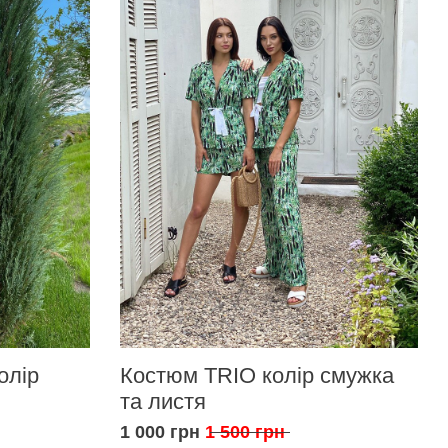
олір
Костюм TRIO колір смужка
та листя
1 000 грн
1 500 грн