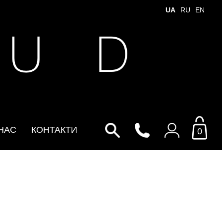
UA
RU
EN
 U D
НАС
КОНТАКТИ
0
Увійти до особистого
кабінету
По Email
Email