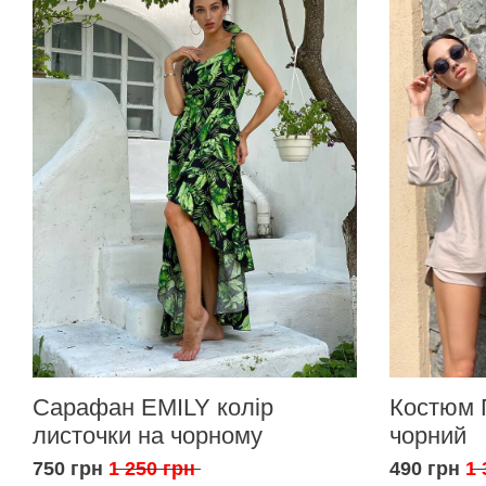
Сарафан EMILY колір
Костюм 
листочки на чорному
чорний
750 грн
1 250 грн
490 грн
1 