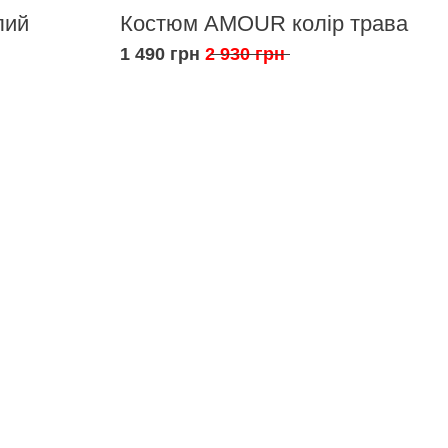
лий
Костюм AMOUR колір трава
1 490 грн
2 930 грн