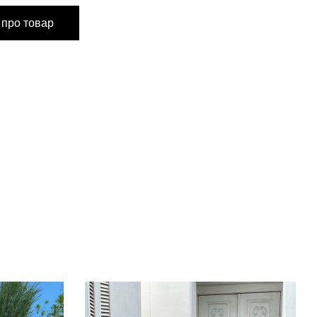
 про товар
м
м
см
см
см