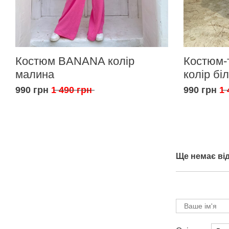
Костюм BANANA колір
Костюм-
малина
колір бі
990 грн
1 490 грн
990 грн
1 
Ще немає від