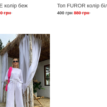
E колір беж
Топ FUROR колір бі
0 грн
400 грн
880 грн