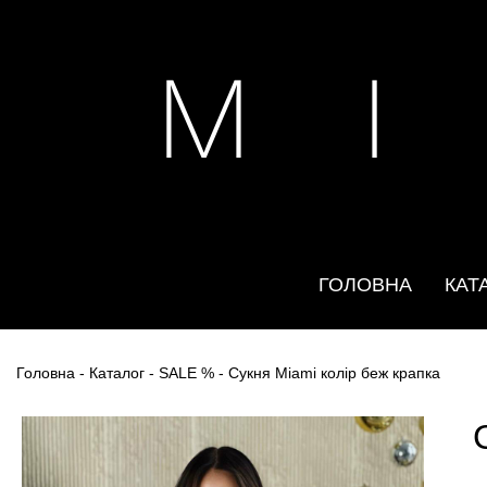
M I
ГОЛОВНА
КАТ
Головна
-
Каталог
-
SALE %
- Сукня Miami колір беж крапка