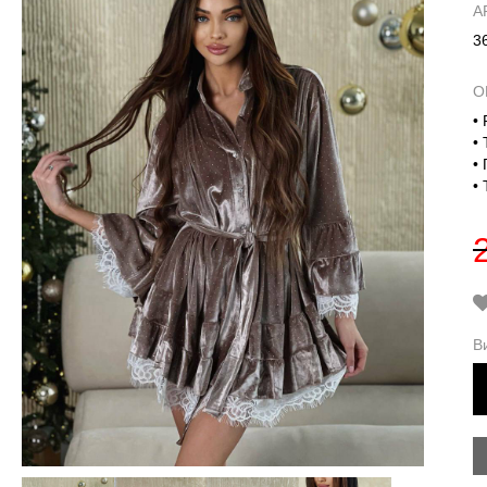
А
3
О
•
•
•
•
В