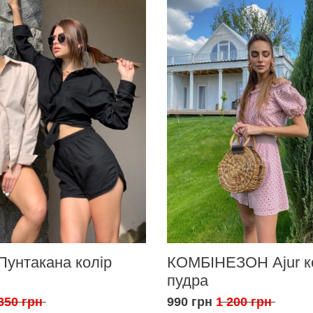
Пунтакана колір
КОМБІНЕЗОН Ajur к
пудра
350 грн
990 грн
1 200 грн