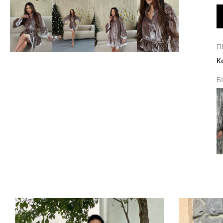
П
К
Б