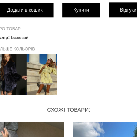
Додати в кошик
Купити
Відгуки
Довжина виробу
79 с
Довжина рукава від плечового шву
57 с
РО ТОВАР
олір:
Бежевий
Обхват грудей
126 
ІЛЬШЕ КОЛЬОРІВ
Обхват талії
140 
Обхват стегон
160 
СХОЖІ ТОВАРИ: