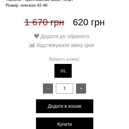
Розмір: oversize 42-46
1 670 грн
620 грн
Додати до обраного
Відстежувати зміну ціни
Виберіть розмір:
S/L
−
+
Додати в кошик
Купити