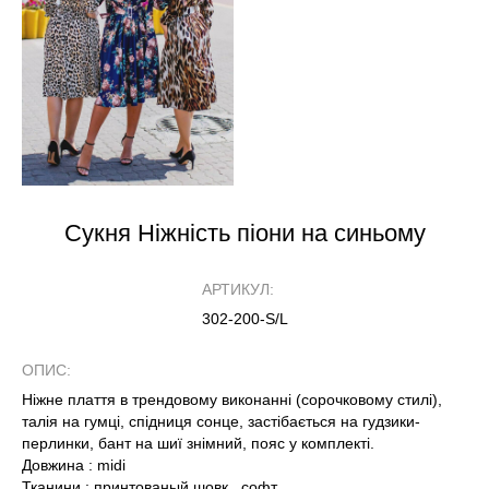
Сукня Ніжність піони на синьому
АРТИКУЛ:
302-200-S/L
ОПИС:
Ніжне плаття в трендовому виконанні (сорочковому стилі),
талія на гумці, спідниця сонце, застібається на гудзики-
перлинки, бант на шиї знімний, пояс у комплекті.
Довжина : midi
Тканини : принтованый шовк , софт