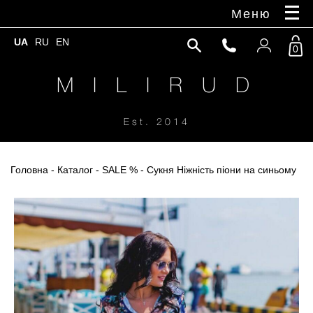
Меню
UA
RU
EN
0
M I L I R U D
Est. 2014
Головна
-
Каталог
-
SALE %
- Сукня Ніжність піони на синьому