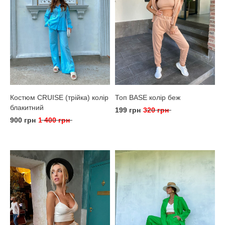
Костюм CRUISE (трійка) колір
Топ BASE колір беж
блакитний
199 грн
320 грн
900 грн
1 400 грн