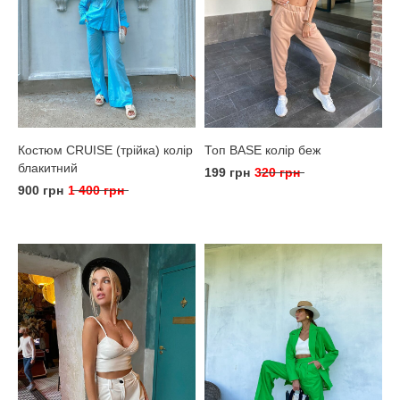
Костюм CRUISE (трійка) колір
Топ BASE колір беж
блакитний
199 грн
320 грн
900 грн
1 400 грн