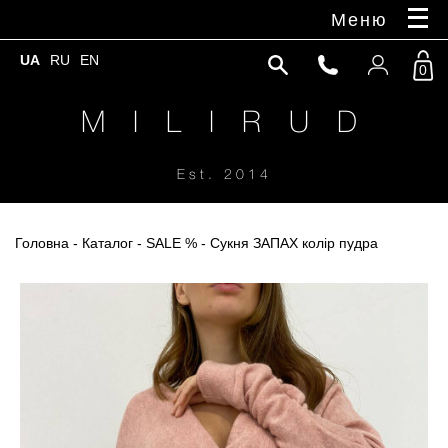
Меню
UA
RU
EN
0
M I L I R U D
Est. 2014
Головна
-
Каталог
-
SALE %
- Сукня ЗАПАХ колір пудра