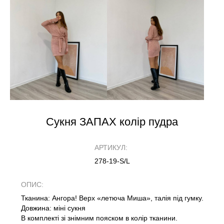
Сукня ЗАПАХ колір пудра
АРТИКУЛ:
278-19-S/L
ОПИС:
Тканина: Ангора! Верх «летюча Миша», талія під гумку.
Довжина: міні сукня
В комплекті зі знімним пояском в колір тканини.