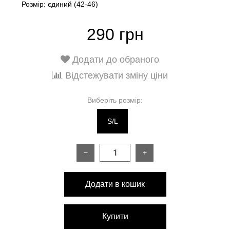
Розмір: єдиний (42-46)
290 грн
Додати до обраного
Відстежувати зміну ціни
Виберіть розмір:
S/L
−
+
Додати в кошик
Купити