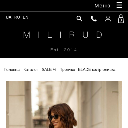
Меню
UA
RU
EN
0
M I L I R U D
Est. 2014
Головна
-
Каталог
-
SALE %
- Тренчкот BLADE колір оливка