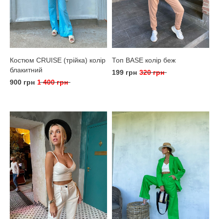
Костюм CRUISE (трійка) колір
Топ BASE колір беж
блакитний
199 грн
320 грн
900 грн
1 400 грн