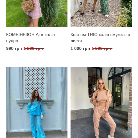
КОМБІНЕЗОН Ajur колір
Костюм TRIO колір смужка та
пудра
листя
990 грн
1 200 грн
1 000 грн
1 500 грн