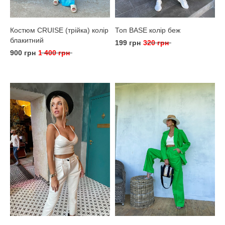
Костюм CRUISE (трійка) колір
Топ BASE колір беж
блакитний
199 грн
320 грн
900 грн
1 400 грн