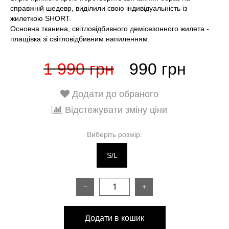
справжній шедевр, виділили свою індивідуальність із
жилеткою SHORT.
Основна тканина, світловідбивного демісезонного жилета -
плащівка зі світловідбивним напиленням.
1 990 грн
990 грн
Додати до обраного
Відстежувати зміну ціни
Виберіть розмір:
S/L
−
+
Додати в кошик