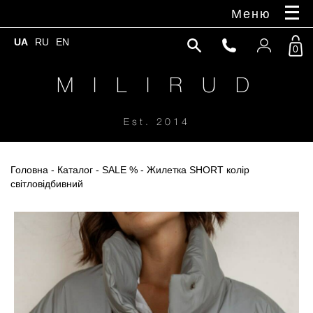
Меню
UA
RU
EN
0
M I L I R U D
Est. 2014
Головна
-
Каталог
-
SALE %
- Жилетка SHORT колір
світловідбивний