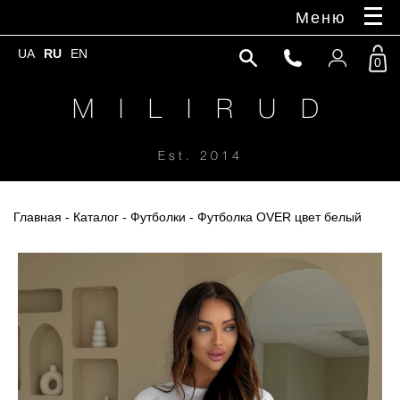
Меню
UA
RU
EN
0
M I L I R U D
Est. 2014
Главная
-
Каталог
-
Футболки
- Футболка OVER цвет белый