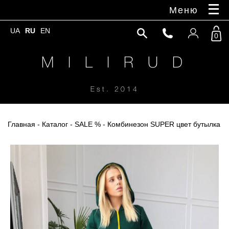
Меню
UA
RU
EN
0
M I L I R U D
Est. 2014
Главная
-
Каталог
-
SALE %
- Комбинезон SUPER цвет бутылка