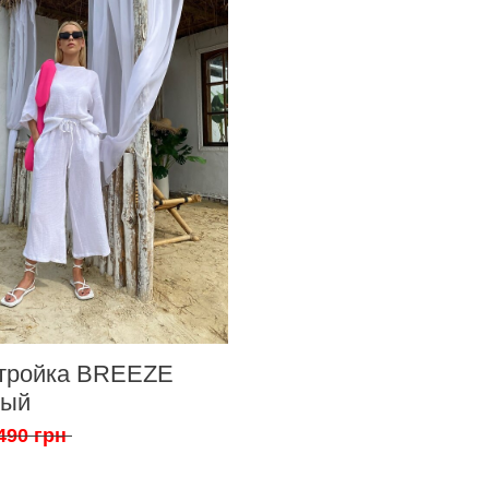
тройка BREEZE
лый
490 грн