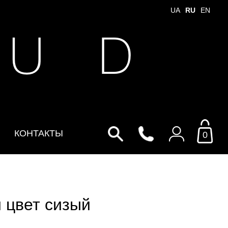
UA
RU
EN
 U D
КОНТАКТЫ
0
Войти в личный кабинет
По Email
 цвет сизый
Email