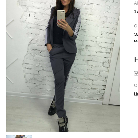
А
1
О
Э
с
О
Ц