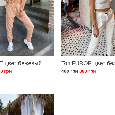
E цвет бежевый
Топ FUROR цвет бе
0 грн
400 грн
880 грн