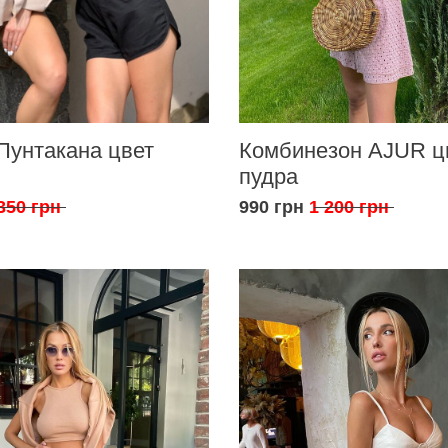
Пунтакана цвет
Комбинезон AJUR ц
пудра
350 грн
990 грн
1 200 грн