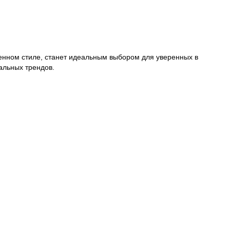
Пароль
енном стиле, станет идеальным выбором для уверенных в
альных трендов.
Забыли свій пароль?
Нет аккаунта? Регистрация
или вход/регистрация через