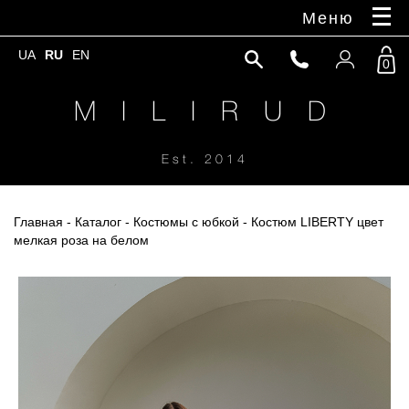
Меню
UA
RU
EN
0
M I L I R U D
Est. 2014
Главная
-
Каталог
-
Костюмы с юбкой
- Костюм LIBERTY цвет
мелкая роза на белом