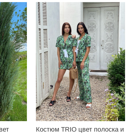
62–88 см
от 100 см
105 см
30 см
вет
Костюм TRIO цвет полоска и