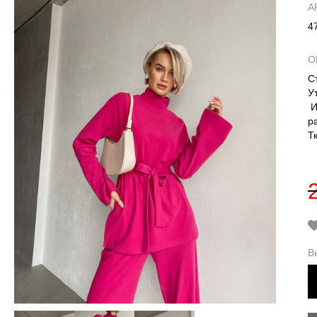
А
4
О
С
У
И
р
Т
В