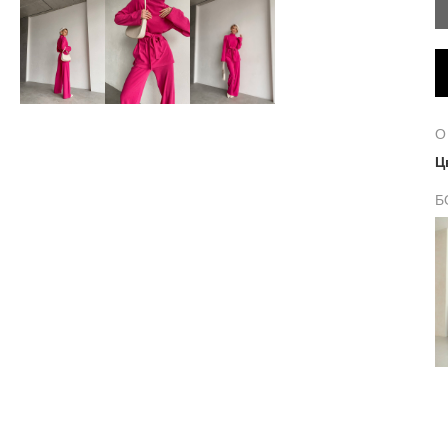
О
Ц
Б