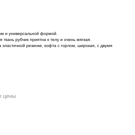
Пароль
ом и универсальной формой.
ткань рубчик приятна к телу и очень мягкая.
 эластичной резинке, кофта с горлом, широкая, с двумя
Забыли свій пароль?
Нет аккаунта? Регистрация
или вход/регистрация через
е цены