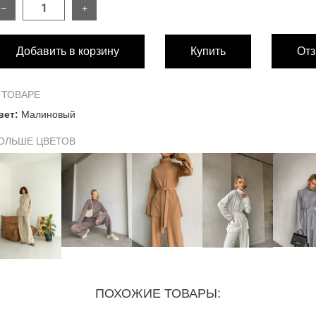
−
+
РАЗМЕР
S
Добавить в корзину
Купить
Отз
РУБАШКА:
Обхват груди
100 см
 ТОВАРЕ
вет:
Малиновый
Обхват талии
96 см
ОЛЬШЕ ЦВЕТОВ
Длина изделия по спинке
72 см
Длина изделия по переду
68 см
Длина рукава
59 см
Ширина рукава внизу
17 см
ПОХОЖИЕ ТОВАРЫ:
БРЮКИ: