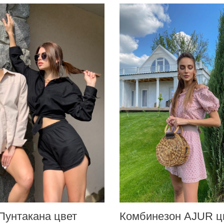
Обхват талии
62–82 см
Обхват бедер
от 92 см
Длина изделия
103 см
Ширина брюк
30 см
Пунтакана цвет
Комбинезон AJUR ц