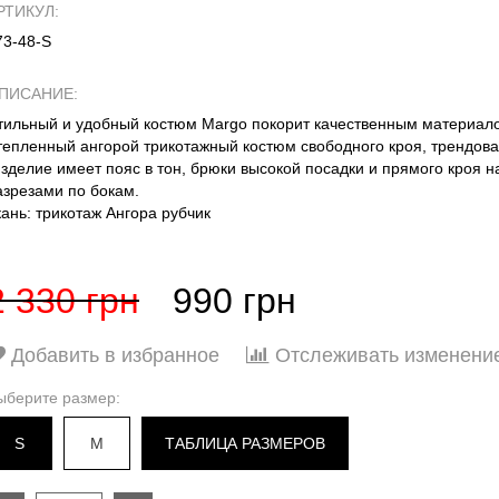
РТИКУЛ:
73-48-S
ПИСАНИЕ:
тильный и удобный костюм Margo покорит качественным материал
тепленный ангорой трикотажный костюм свободного кроя, трендовая 
зделие имеет пояс в тон, брюки высокой посадки и прямого кроя на
азрезами по бокам.
кань: трикотаж Ангора рубчик
2 330 грн
990 грн
Добавить в избранное
Отслеживать изменени
ыберите размер:
S
M
ТАБЛИЦА РАЗМЕРОВ