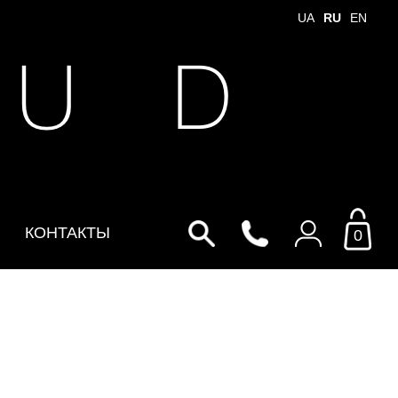
UA
RU
EN
 U D
КОНТАКТЫ
0
Войти в личный кабинет
По Email
Email