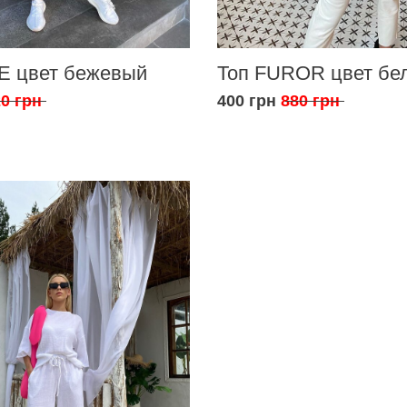
E цвет бежевый
Топ FUROR цвет бе
0 грн
400 грн
880 грн