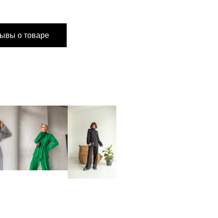
M
ывы о товаре
104 см
100 см
72 см
68 см
59 см
17 см