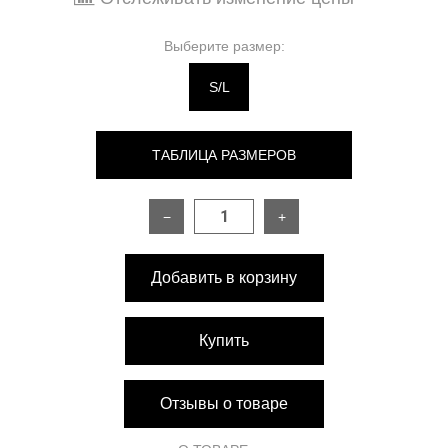
Выберите размер:
S/L
ТАБЛИЦА РАЗМЕРОВ
−
+
РАЗМЕР
ONESIZE
Добавить в корзину
Топ:
Длина
22 см
Купить
Длина рукава
30 см
Отзывы о товаре
На объём груди
84–94 см (регулируется кулиской
от
спереди)