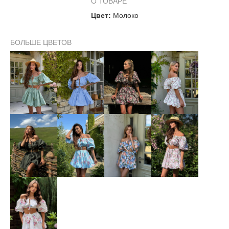
О ТОВАРЕ
Цвет:
Молоко
Юбка:
БОЛЬШЕ ЦВЕТОВ
Длина
40 см
На объём талии
58–70 см
На объём бёдер
84–104 см