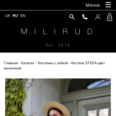
Меню
UA
RU
EN
0
M I L I R U D
Est. 2014
Главная
-
Каталог
-
Костюмы с юбкой
- Костюм STEFA цвет
молочный