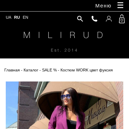
Меню
UA
RU
EN
0
M I L I R U D
Est. 2014
Главная
-
Каталог
-
SALE %
- Костюм WORK цвет фуксия