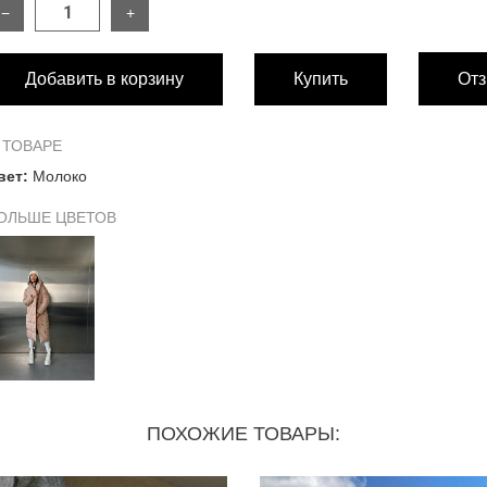
−
+
РАЗМЕР
Добавить в корзину
Купить
Отз
Длина изделия
Длина рукава от воротника
 ТОВАРЕ
вет:
Молоко
Обхват груди
ОЛЬШЕ ЦВЕТОВ
Замеры внизу изделия
ПОХОЖИЕ ТОВАРЫ: