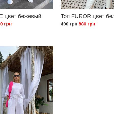
E цвет бежевый
Топ FUROR цвет бе
0 грн
400 грн
880 грн