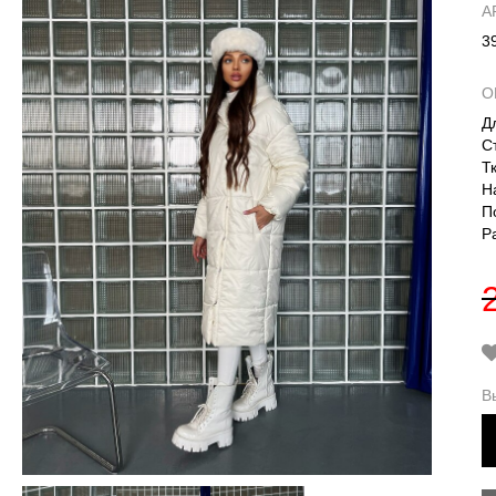
А
3
О
Д
С
Т
Н
П
Р
В