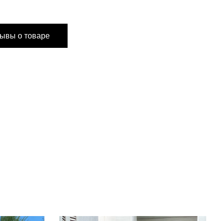
ONESIZE
ывы о товаре
106 см
72 см
120 см
116 см