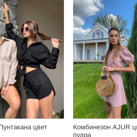
Пунтакана цвет
Комбинезон AJUR ц
пудра