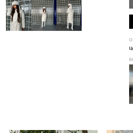
О
Ц
Б