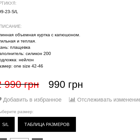
РТИКУЛ:
99-23-S/L
ПИСАНИЕ:
линная объемная куртка с капюшоном.
тильная и теплая.
кань: плащевка
аполнитель: силикон 200
одложка: нейлон
азмер: one size 42-46
2 990 грн
990 грн
Добавить в избранное
Отслеживать изменени
ыберите размер:
S/L
ТАБЛИЦА РАЗМЕРОВ