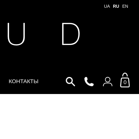
UA
RU
EN
 U D
КОНТАКТЫ
0
Войти в личный кабинет
По Email
Email