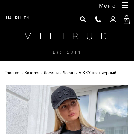
Меню
UA
RU
EN
0
M I L I R U D
Est. 2014
Главная
-
Каталог
-
Лосины
- Лосины VIKKY цвет черный