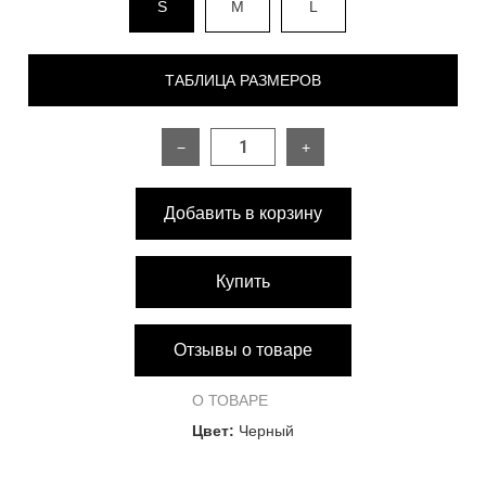
S
M
L
ТАБЛИЦА РАЗМЕРОВ
−
+
РАЗМЕР
S
M
L
Добавить в корзину
Длина изделия
102 см
102 см
102 см
Обхват талии
64 см
70 см
74 см
Купить
Обхват бёдер
88 см
92 см
96 см
Отзывы о товаре
О ТОВАРЕ
Цвет:
Черный