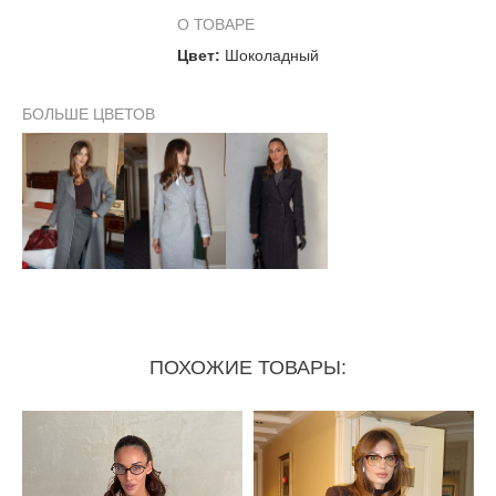
Грудь
82-88 см
89-95 см
см
О ТОВАРЕ
Цвет:
Шоколадный
Талия
58-64 см
64-72 см
72-78 см
96-102
БОЛЬШЕ ЦВЕТОВ
Бёдра
84-90 см
90-96 см
см
ПОХОЖИЕ ТОВАРЫ: