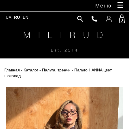
Меню
UA
RU
EN
0
M I L I R U D
Est. 2014
Главная
-
Каталог
-
Пальта, тренчи
- Пальто HANNA цвет
шоколад