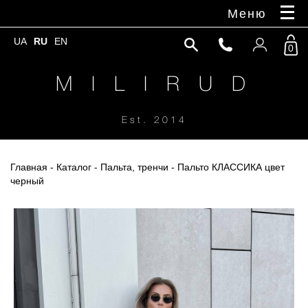
Меню
UA
RU
EN
0
M I L I R U D
Est. 2014
Главная
-
Каталог
-
Пальта, тренчи
- Пальто КЛАССИКА цвет
черный