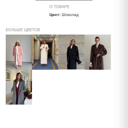
Длина шлиц
55 см
О ТОВАРЕ
Цвет:
Шоколад
Полуобхват груди
60 см
БОЛЬШЕ ЦВЕТОВ
Полуобхват талии
60 см
Полуобхват низа
60 см