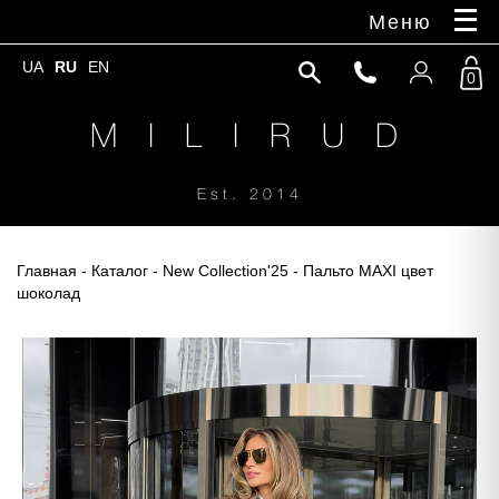
Меню
UA
RU
EN
0
M I L I R U D
Est. 2014
Главная
-
Каталог
-
New Collection'25
- Пальто MAXI цвет
шоколад