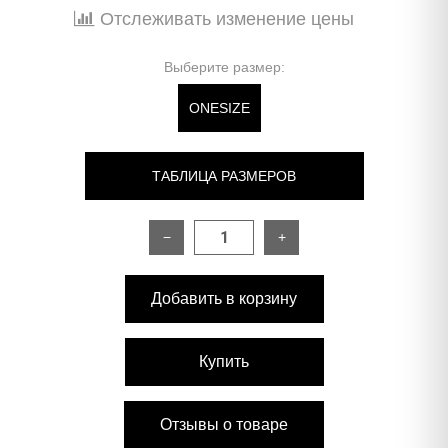
Отслеживать изменение цены
Выберите размер:
ONESIZE
ТАБЛИЦА РАЗМЕРОВ
−
+
РАЗМЕР
ONESIZE
Добавить в корзину
Длина от плечевого шва
63 см
Длина плечевого шва
14-15 см
Купить
Длина по спинке
135 см
Отзывы о товаре