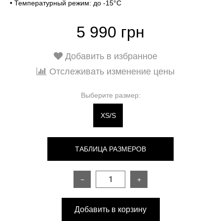
• Температурный режим: до -15°C
5 990 грн
Добавить в избранное
Отслеживать изменение цены
Выберите размер:
XS/S
ТАБЛИЦА РАЗМЕРОВ
−
+
РАЗМЕР
XS/S
M/L
Добавить в корзину
Длина изделия по спинке
123 см
123 см