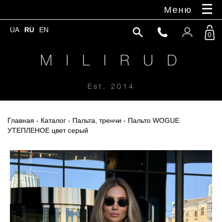
Меню
UA
RU
EN
0
M I L I R U D
Est. 2014
Главная
-
Каталог
-
Пальта, тренчи
- Пальто WOGUE
УТЕПЛЕНОЕ цвет серый