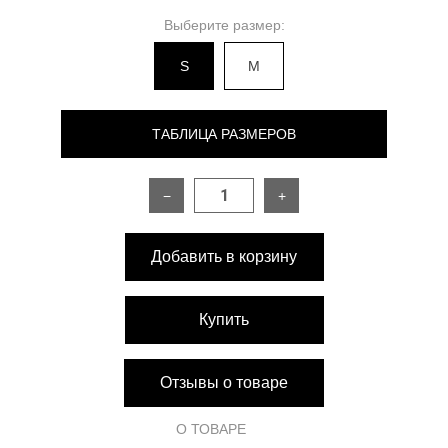
Выберите размер:
S
M
ТАБЛИЦА РАЗМЕРОВ
−
+
РАЗМЕР
S
M
Добавить в корзину
Длина по спинке
80 см
84 см
Длина по переду
81 см
81 см
Купить
Ширина плеч
42 см
42 см
Отзывы о товаре
Обхват груди
108 см
112 см
О ТОВАРЕ