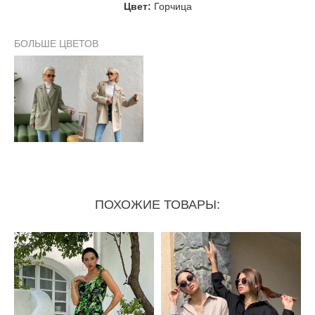
Цвет:
Горчица
Обхват талии
108 см
110 см
БОЛЬШЕ ЦВЕТОВ
Длина рукава
63 см
63 см
Ширина рукава внизу
14 см
14,5 см
Ширина рукава у плеча
16 см
18 см
ПОХОЖИЕ ТОВАРЫ: