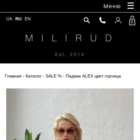
Меню
UA
RU
EN
0
M I L I R U D
Est. 2014
Главная
-
Каталог
-
SALE %
- Пиджак ALEX цвет горчица