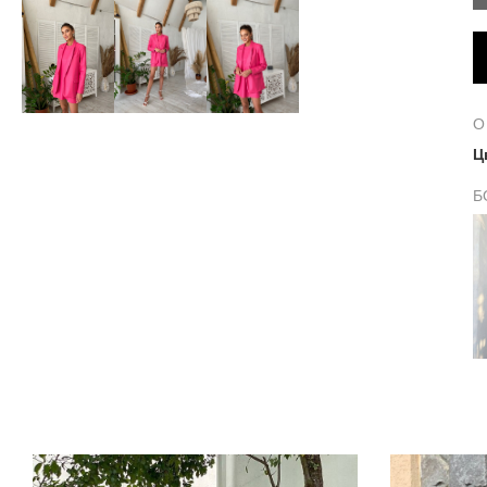
О
Ц
Б