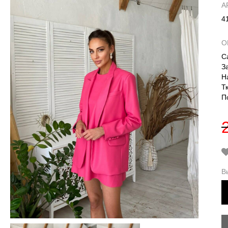
А
4
О
С
З
Н
Т
П
В