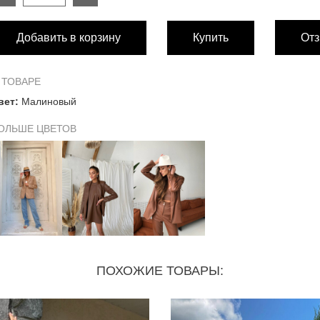
РАЗМЕР
Добавить в корзину
Купить
Отз
Длина изделия
70
Длина рукава от плечевого шва
60
 ТОВАРЕ
вет:
Малиновый
Обхват груди
100
ОЛЬШЕ ЦВЕТОВ
Обхват талии
100
Измерения по низу изделия
104
ПОХОЖИЕ ТОВАРЫ: