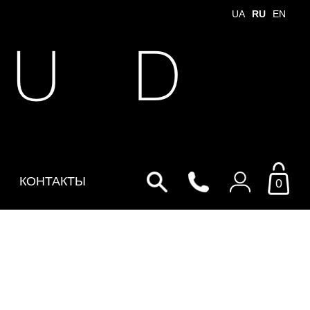
UA
RU
EN
 U D
КОНТАКТЫ
0
Войти в личный кабинет
По Email
Email