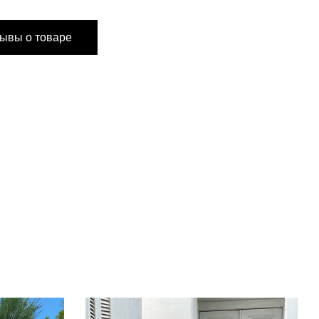
S
M
ывы о товаре
 см
71 см
 см
62 см
 см
104 см
 см
106 см
 см
112 см