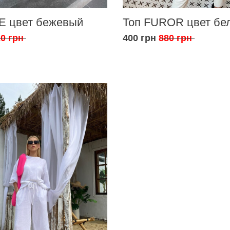
E цвет бежевый
Топ FUROR цвет бе
0 грн
400 грн
880 грн