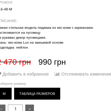
РТИКУЛ:
16-48-М
ПИСАНИЕ:
амая стильная модель пиджака из эко-кожи с карманами.
астегивается на пуговицу.
а рукавах декор пуговицами.
кань: эко-кожа Lux на замшевой основе.
одкладка: нейлон.
2 470 грн
990 грн
Добавить в избранное
Отслеживать изменени
ыберите размер:
M
ТАБЛИЦА РАЗМЕРОВ
−
+