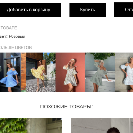
Добавить в корзину
Купить
Отз
Обхват груди
88 см
92 
Обхват талии
60 см
66 
 ТОВАРЕ
вет:
Розовый
Длина изделия от талии до низа
44 см
44 
ОЛЬШЕ ЦВЕТОВ
ПОХОЖИЕ ТОВАРЫ: