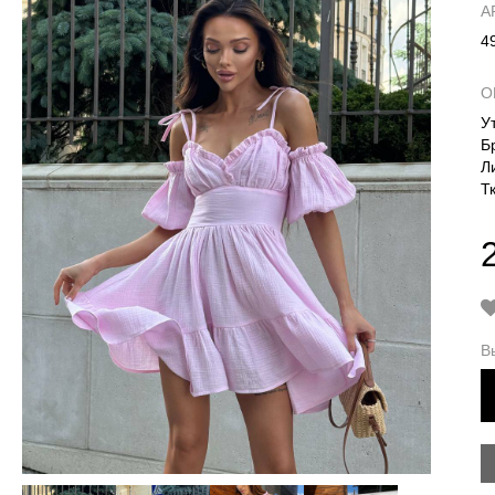
А
4
О
У
Б
Л
Т
В