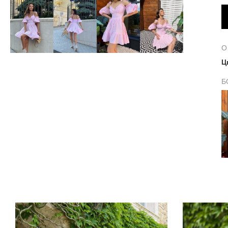
О
Ц
Б