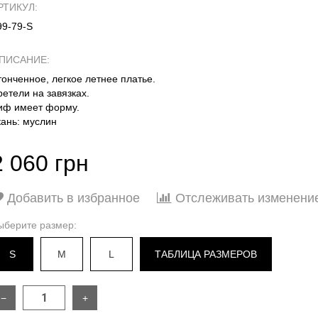
РТИКУЛ:
99-79-S
ПИСАНИЕ:
тонченное, легкое летнее платье.
ретели на завязках.
иф имеет форму.
кань: муслин
2 060 грн
Добавить в избранное
Отслеживать изменени
ыберите размер:
S
M
L
ТАБЛИЦА РАЗМЕРОВ
−
+
РАЗМЕР
S
M