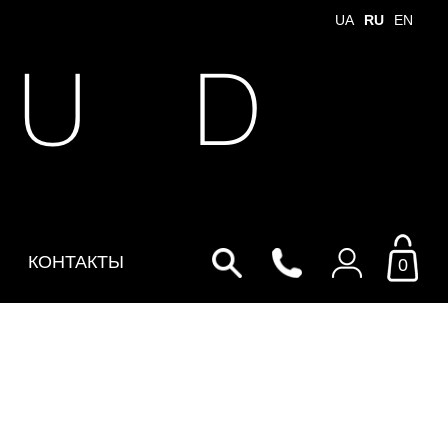
UA
RU
EN
 U D
КОНТАКТЫ
0
Войти в личный кабинет
По Email
Email