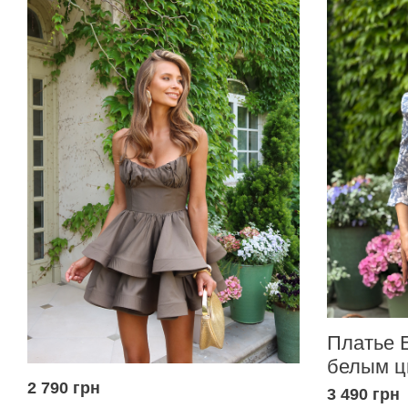
Платье E
белым ц
2 790 грн
3 490 грн