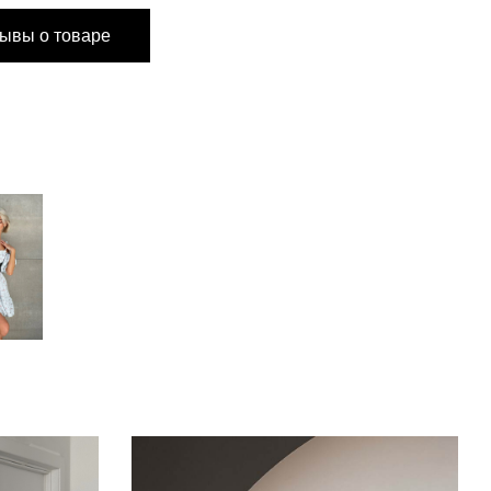
ывы о товаре
см
96 см
см
72 см
см
45 см