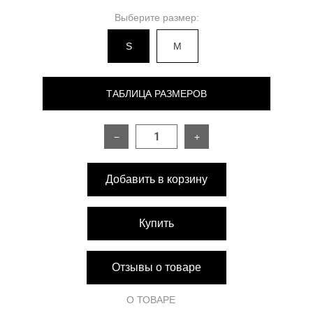
Выберите размер:
S
M
ТАБЛИЦА РАЗМЕРОВ
−
+
РАЗМЕР
S
M
Добавить в корзину
Обхват груди
88 см
90 см
Обхват талии
66 см
74 см
Купить
Обхват бедер
92 см
94 см
Отзывы о товаре
Длина изделия по спинке
87 см
88 см
О ТОВАРЕ