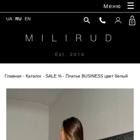
Меню
UA
RU
EN
0
M I L I R U D
Est. 2014
Главная
-
Каталог
-
SALE %
- Платье BUSINESS цвет белый