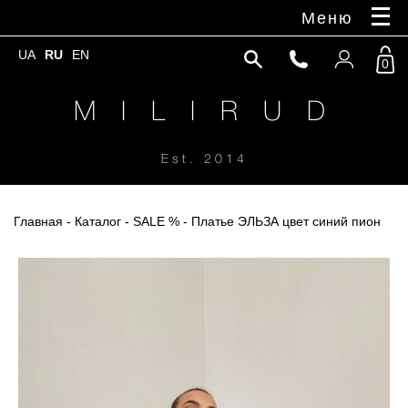
Меню
UA
RU
EN
0
M I L I R U D
Est. 2014
Главная
-
Каталог
-
SALE %
- Платье ЭЛЬЗА цвет синий пион