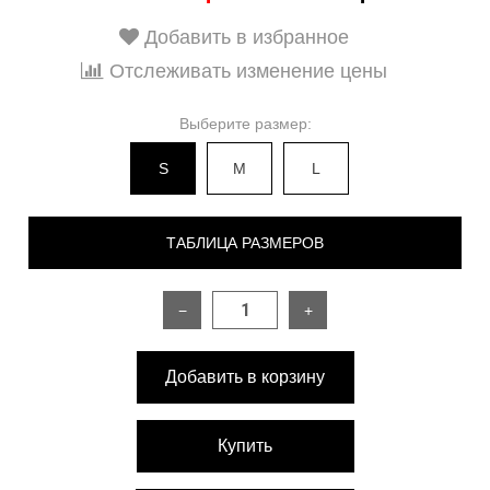
Добавить в избранное
Отслеживать изменение цены
Выберите размер:
S
M
L
ТАБЛИЦА РАЗМЕРОВ
−
+
РАЗМЕР
S
M
L
Добавить в корзину
Длина изделия
96 см
96 см
98 см
Разрез на груди
23 см
23 см
23 см
Купить
до 80
до 92
до 95