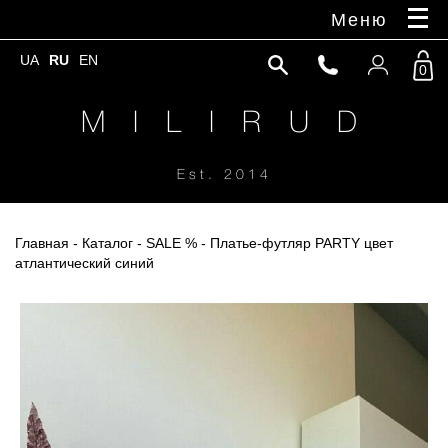
Меню
UA
RU
EN
0
M I L I R U D
Est. 2014
Главная
-
Каталог
-
SALE %
- Платье-футляр PARTY цвет
атлантический синий