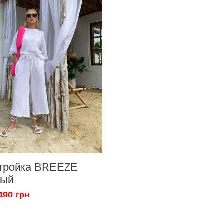
тройка BREEZE
лый
490 грн