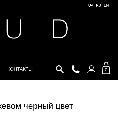
UA
RU
EN
 U D
КОНТАКТЫ
0
Войти в личный кабинет
По Email
жевом черный цвет
Email