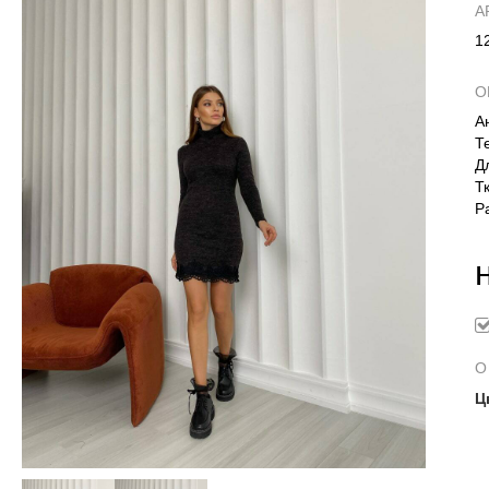
А
1
О
А
Т
Д
Т
Р
О
Ц