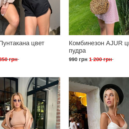
Пунтакана цвет
Комбинезон AJUR ц
пудра
350 грн
990 грн
1 200 грн