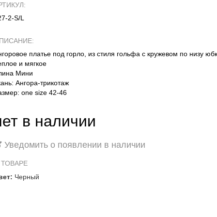
РТИКУЛ:
27-2-S/L
ПИСАНИЕ:
нгоровое платье под горло, из стиля гольфа с кружевом по низу юб
еплое и мягкое
лина Мини
кань: Ангора-трикотаж
азмер: one size 42-46
нет в наличии
Уведомить о появлении в наличии
 ТОВАРЕ
вет:
Черный