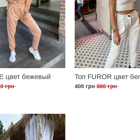
E цвет бежевый
Топ FUROR цвет бе
0 грн
400 грн
880 грн