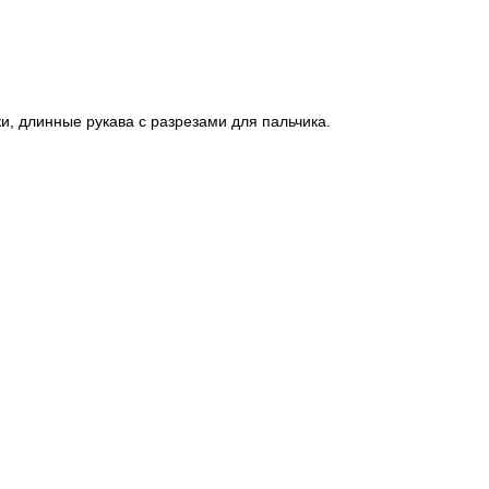
Пароль
ки, длинные рукава с разрезами для пальчика.
Забыли свій пароль?
Нет аккаунта? Регистрация
или вход/регистрация через