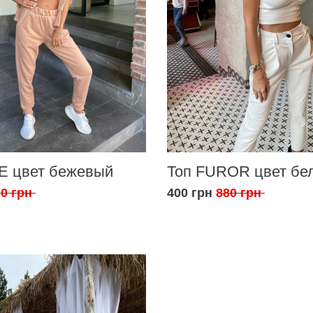
E цвет бежевый
Топ FUROR цвет бе
0 грн
400 грн
880 грн