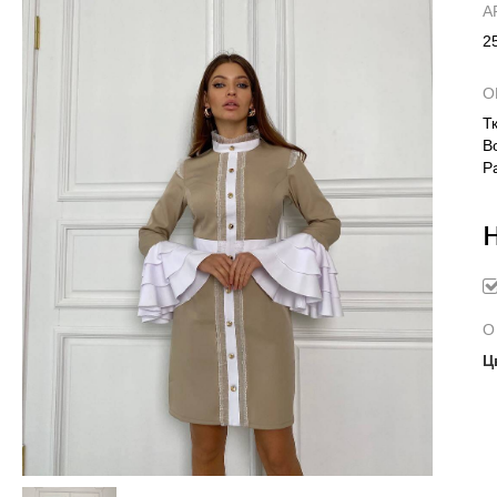
А
2
О
Т
В
Р
О
Ц