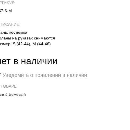
РТИКУЛ:
57-6-М
ПИСАНИЕ:
кань: костюмка
оланы на рукавах снимаются
азмер: S (42-44), M (44-46)
нет в наличии
Уведомить о появлении в наличии
 ТОВАРЕ
вет:
Бежевый