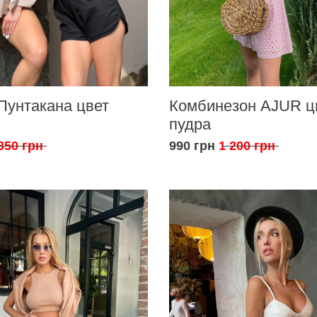
Пунтакана цвет
Комбинезон AJUR ц
пудра
350 грн
990 грн
1 200 грн