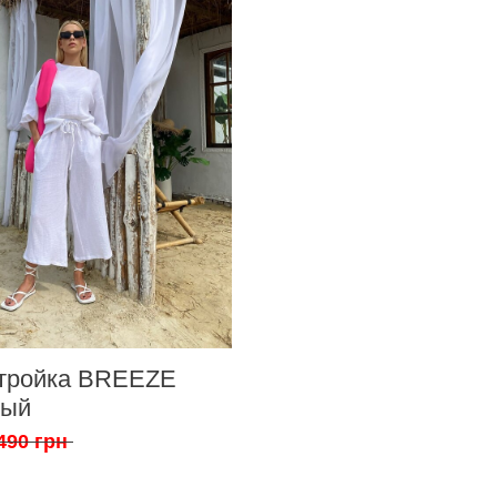
тройка BREEZE
лый
490 грн