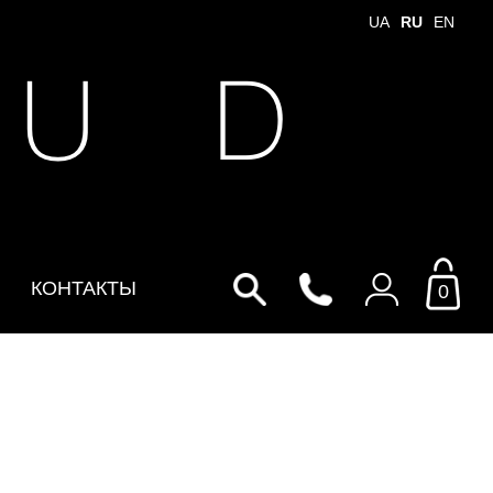
UA
RU
EN
 U D
КОНТАКТЫ
0
Войти в личный кабинет
По Email
Email