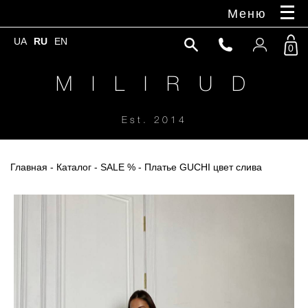
Меню
UA
RU
EN
0
M I L I R U D
Est. 2014
Главная
-
Каталог
-
SALE %
- Платье GUCHI цвет слива