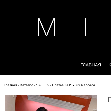
M I
ГЛАВНАЯ
Главная
-
Каталог
-
SALE %
- Платье KEISY lux марсала