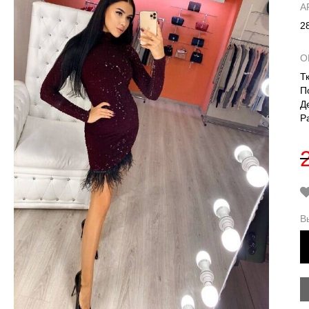
А
2
О
Т
П
Д
Р
В