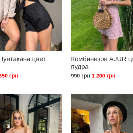
Пунтакана цвет
Комбинезон AJUR ц
пудра
350 грн
990 грн
1 200 грн