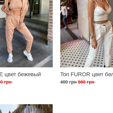
E цвет бежевый
Топ FUROR цвет бе
0 грн
400 грн
880 грн