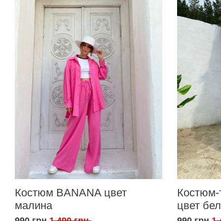
Костюм BANANA цвет
Костюм-
малина
цвет бе
990 грн
1 490 грн
990 грн
1 