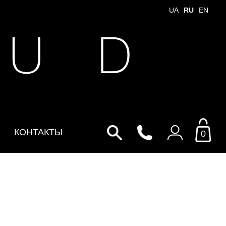
UA
RU
EN
 U D
КОНТАКТЫ
0
Войти в личный кабинет
По Email
Email