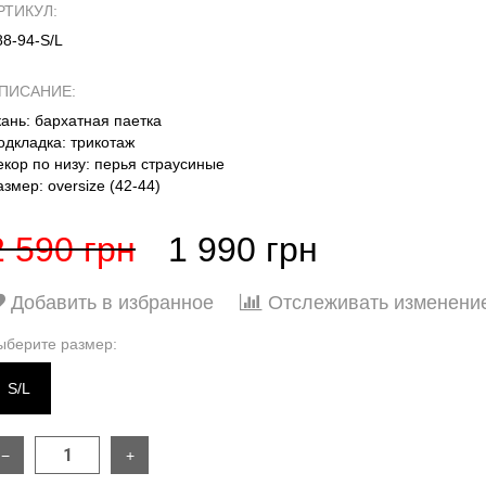
РТИКУЛ:
88-94-S/L
ПИСАНИЕ:
кань: бархатная паетка
одкладка: трикотаж
екор по низу: перья страусиные
азмер: oversize (42-44)
2 590 грн
1 990 грн
Добавить в избранное
Отслеживать изменени
ыберите размер:
S/L
−
+