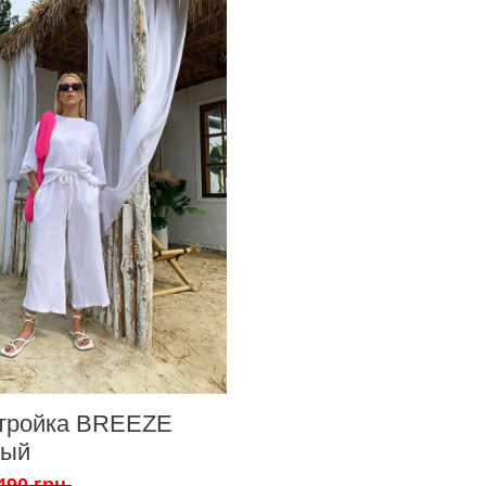
тройка BREEZE
лый
490 грн