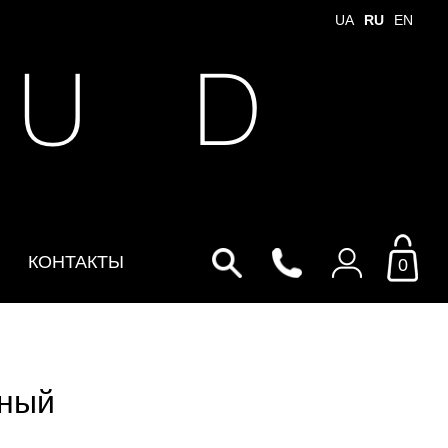
UA
RU
EN
 U D
КОНТАКТЫ
0
Войти в личный кабинет
По Email
сный
Email