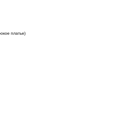
Пароль
окое платье)
Забыли свій пароль?
Нет аккаунта? Регистрация
или вход/регистрация через