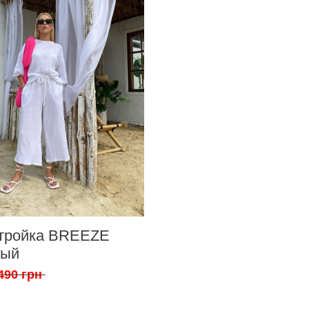
тройка BREEZE
лый
490 грн