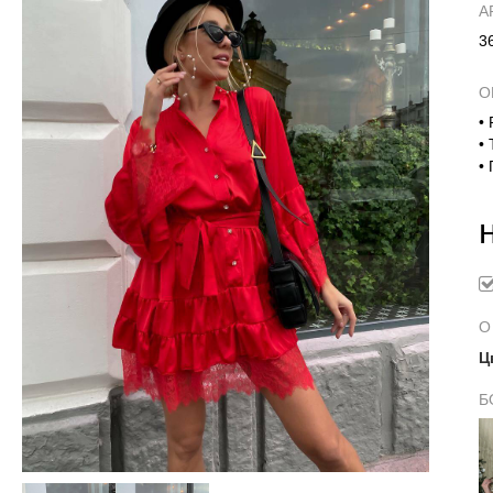
А
3
О
•
•
•
О
Ц
Б