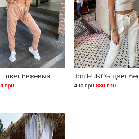
E цвет бежевый
Топ FUROR цвет бе
0 грн
400 грн
880 грн