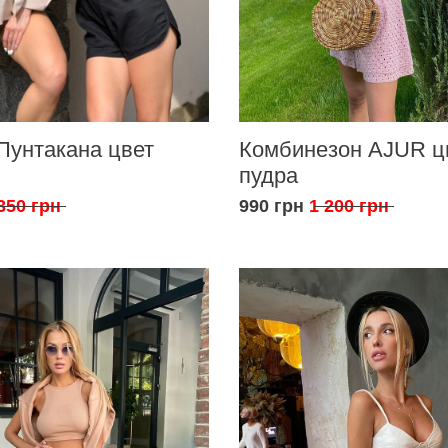
Пунтакана цвет
Комбинезон AJUR ц
пудра
350 грн
990 грн
1 200 грн